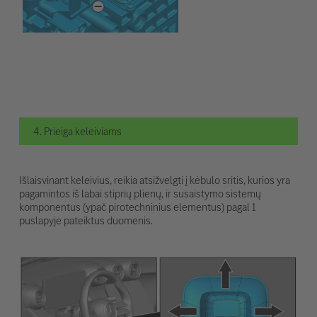
4. Prieiga keleiviams
Išlaisvinant keleivius, reikia atsižvelgti į kėbulo sritis, kurios yra
pagamintos iš labai stiprių plienų, ir susaistymo sistemų
komponentus (ypač pirotechninius elementus) pagal 1
puslapyje pateiktus duomenis.