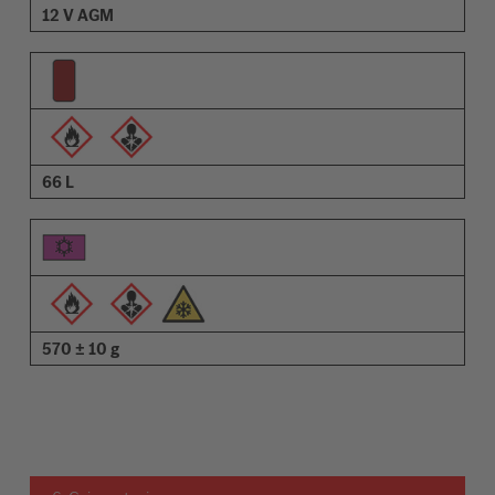
12 V AGM
66 L
570 ± 10 g