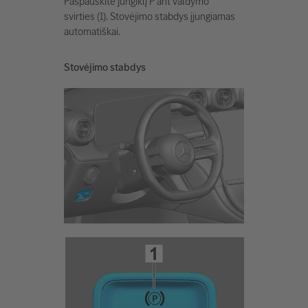
Paspauskite jungiklį P ant valdymo
svirties (1). Stovėjimo stabdys įjungiamas
automatiškai.
Stovėjimo stabdys