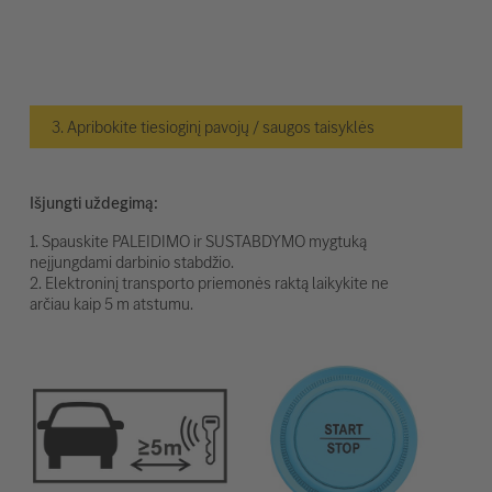
3. Apribokite tiesioginį pavojų / saugos taisyklės
Išjungti uždegimą:
1. Spauskite PALEIDIMO ir SUSTABDYMO mygtuką
neįjungdami darbinio stabdžio.
2. Elektroninį transporto priemonės raktą laikykite ne
arčiau kaip 5 m atstumu.