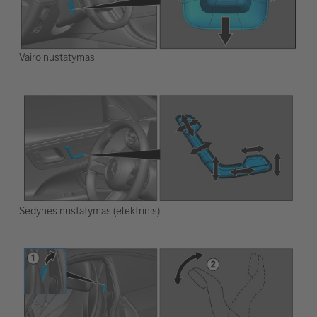
Vairo nustatymas
Sėdynės nustatymas (elektrinis)