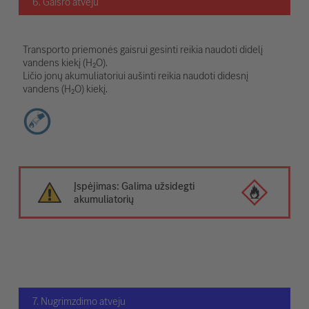
6. Gaisro atveju
Transporto priemonės gaisrui gesinti reikia naudoti didelį
vandens kiekį (H₂O).
Ličio jonų akumuliatoriui aušinti reikia naudoti didesnį
vandens (H₂O) kiekį.
Įspėjimas: Galima užsidegti
akumuliatorių
7. Nugrimzdimo atveju