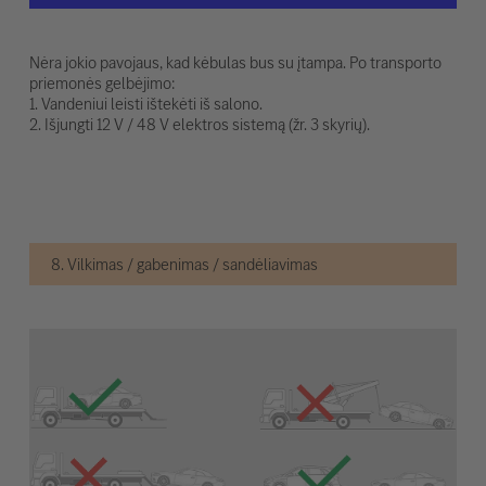
Nėra jokio pavojaus, kad kėbulas bus su įtampa. Po transporto
priemonės gelbėjimo:
1. Vandeniui leisti ištekėti iš salono.
2. Išjungti 12 V / 48 V elektros sistemą (žr. 3 skyrių).
8. Vilkimas / gabenimas / sandėliavimas