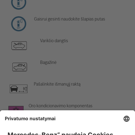
Gaisrui gesinti naudokite šlapias putas
Variklio dangtis
Bagažinė
Pašalinkite išmanųjį raktą
Oro kondicionavimo komponentas
Įspėjimas; žema temperatūra