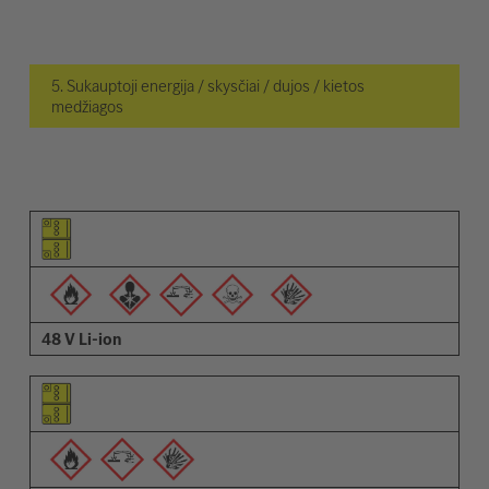
5. Sukauptoji energija / skysčiai / dujos / kietos
medžiagos
Elemento piktograma
Įspėjimų piktogramos
Aprašymas
48 V Li-ion