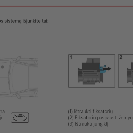
s sistemą išjunkite tai:
yra
(1) Ištraukti fiksatorių
je.
(2) Fiksatorių paspausti žemyn
(3) Ištraukti jungiklį