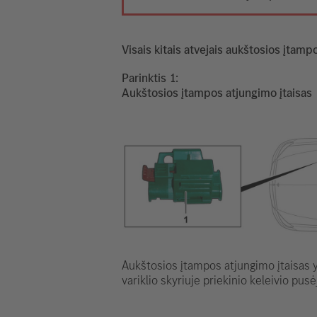
Visais kitais atvejais aukštosios įtampo
Parinktis
Aukštosios įtampos atjungimo įtaisas
Aukštosios įtampos atjungimo įtaisas 
variklio skyriuje priekinio keleivio pusė