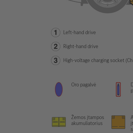
Left-hand drive
Right-hand drive
High-voltage charging socket (Ch
Oro pagalvė
D
p
Žemos įtampos
A
akumuliatorius
s