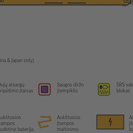
ina & Japan only)
ujų atsargų
Saugos diržo
SRS va
ripūtimo įtaisas
įtempiklis
blokas
ukštosios
Aukštosios
A
įtampos
įtampos
į
udėtinė baterija
maitinimo
k