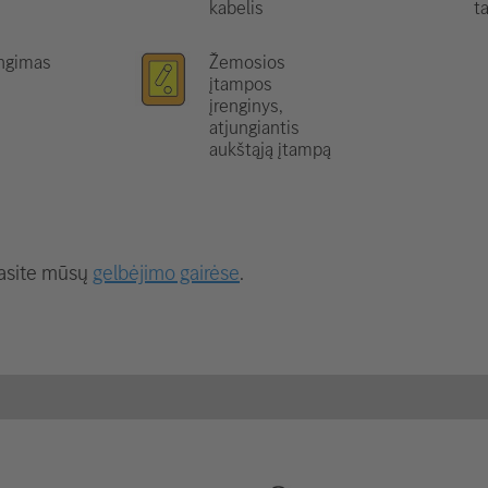
kabelis
t
ungimas
Žemosios
įtampos
įrenginys,
atjungiantis
aukštąją įtampą
rasite mūsų
gelbėjimo gairėse
.