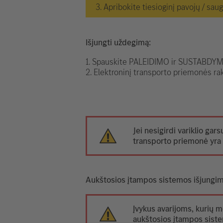
3. Apribokite tiesioginį pavojų / sau
Išjungti uždegimą:
1. Spauskite PALEIDIMO ir SUSTABDYMO
2. Elektroninį transporto priemonės rak
Jei nesigirdi variklio gars
transporto priemonė yra 
Aukštosios įtampos sistemos išjungi
Įvykus avarijoms, kurių m
aukštosios įtampos siste