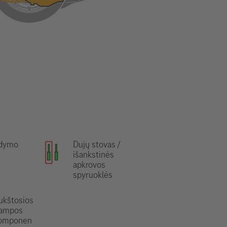
ldymo
Dujų stovas /
išankstinės
apkrovos
spyruoklės
ukštosios
tampos
omponen