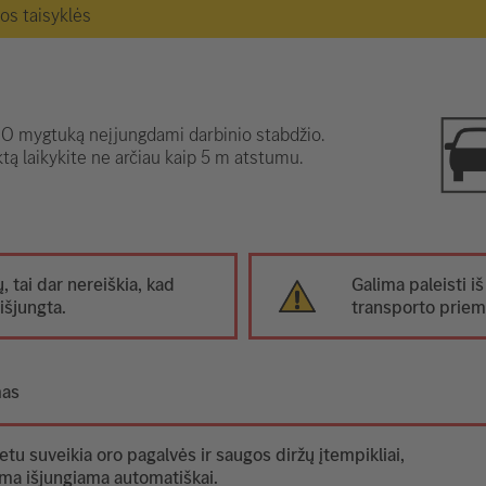
gos taisyklės
 mygtuką neįjungdami darbinio stabdžio.
tą laikykite ne arčiau kaip 5 m atstumu.
ų, tai dar nereiškia, kad
Galima paleisti iš
išjungta.
transporto prie
mas
etu suveikia oro pagalvės ir saugos diržų įtempikliai,
ma išjungiama automatiškai.