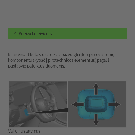
4. Prieiga keleiviams
Išlaisvinant keleivius, reikia atsižvelgti į įtempimo sistemų
komponentus (ypač į pirotechnikos elementus) pagal 1
puslapyje pateiktus duomenis.
Vairo nustatymas