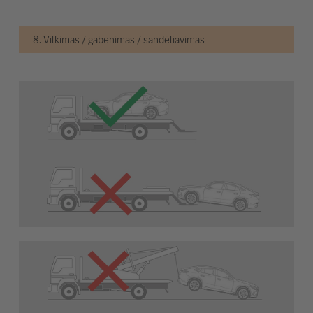
8. Vilkimas / gabenimas / sandėliavimas