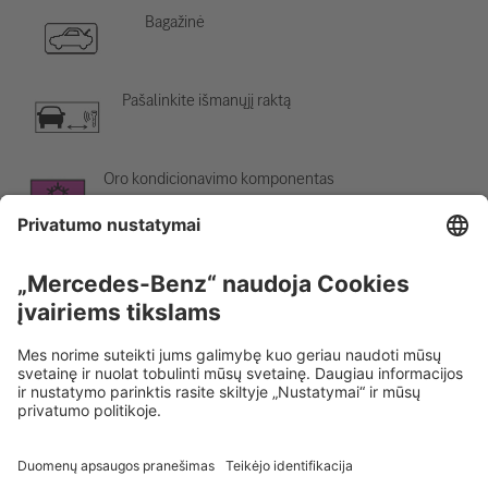
Bagažinė
Pašalinkite išmanųjį raktą
Oro kondicionavimo komponentas
Įspėjimas; žema temperatūra
Rescue Card Lengvasis automobilis
Versija 07/2026
01.2
ID-