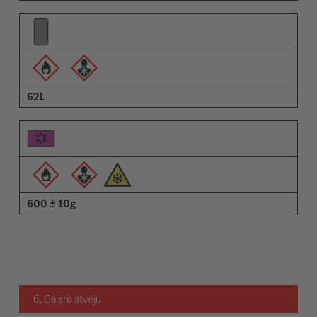
62L
600 ± 10g
6. Gaisro atveju