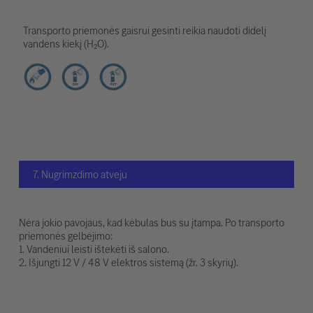
Transporto priemonės gaisrui gesinti reikia naudoti didelį
vandens kiekį (H₂O).
7. Nugrimzdimo atveju
Nėra jokio pavojaus, kad kėbulas bus su įtampa. Po transporto
priemonės gelbėjimo:
1. Vandeniui leisti ištekėti iš salono.
2. Išjungti 12 V / 48 V elektros sistemą (žr. 3 skyrių).