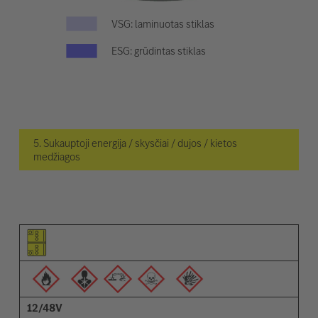
VSG: laminuotas stiklas
ESG: grūdintas stiklas
5. Sukauptoji energija / skysčiai / dujos / kietos
medžiagos
Elemento piktograma
Įspėjimų piktogramos
Aprašymas
12/48V