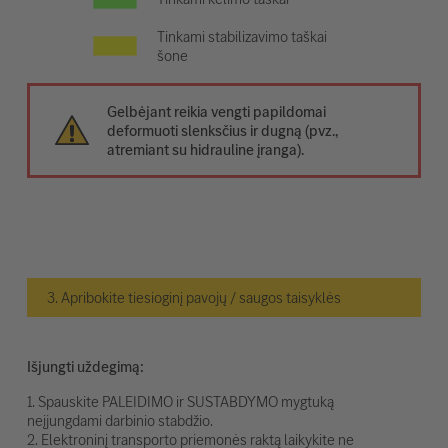
Tinkami stabilizavimo taškai
šone
Gelbėjant reikia vengti papildomai
deformuoti slenksčius ir dugną (pvz.,
atremiant su hidrauline įranga).
3. Apribokite tiesioginį pavojų / saugos taisyklės
Išjungti uždegimą:
1. Spauskite PALEIDIMO ir SUSTABDYMO mygtuką
neįjungdami darbinio stabdžio.
2. Elektroninį transporto priemonės raktą laikykite ne