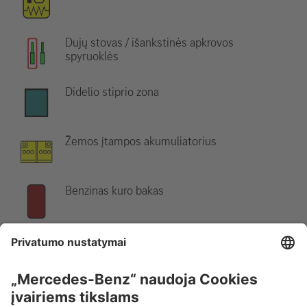
Dujų stovas / išankstinės apkrovos
spyruoklės
Didelio stiprio zona
Žemos įtampos akumuliatorius
Benzinas kuro bakas
Nurodymas:
Daugiau informacijos rasite mūsų
gelbėjimo