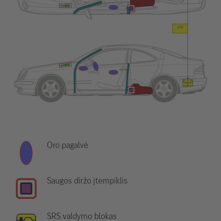
Oro pagalvė
Saugos diržo įtempiklis
SRS valdymo blokas