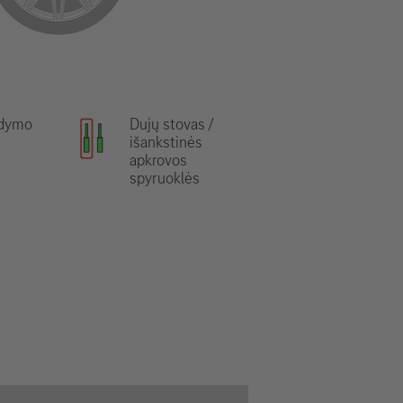
ldymo
Dujų stovas /
išankstinės
apkrovos
spyruoklės