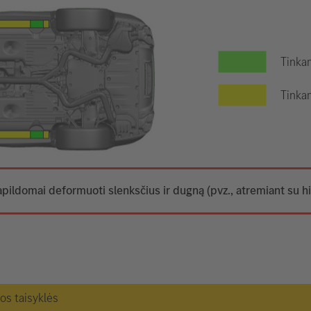
Tinkam
Tinkam
apildomai deformuoti slenksčius ir dugną (pvz., atremiant su hi
gos taisyklės