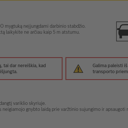
 mygtuką neįjungdami darbinio stabdžio.
tą laikykite ne arčiau kaip 5 m atstumu.
ų, tai dar nereiškia, kad
Galima paleisti iš
išjungta.
transporto prie
angtį variklio skyriuje.
s neigiamojo gnybto laidą prie varžtinio sujungimo ir apsaugot