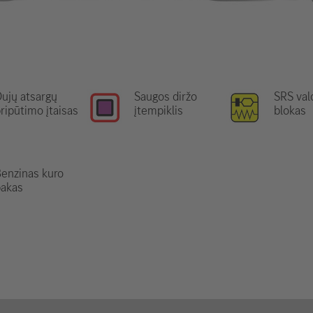
ujų atsargų
Saugos diržo
SRS va
ripūtimo įtaisas
įtempiklis
blokas
enzinas kuro
bakas