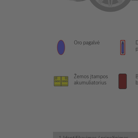
Oro pagalvė
D
p
Žemos įtampos
B
akumuliatorius