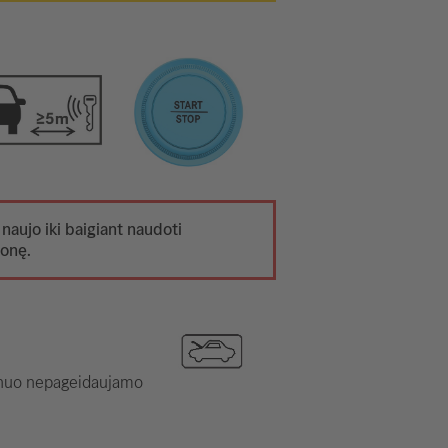
 naujo iki baigiant naudoti
monę.
i nuo nepageidaujamo