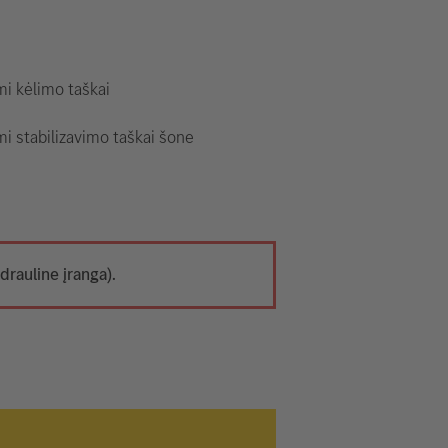
i kėlimo taškai
i stabilizavimo taškai šone
drauline įranga).