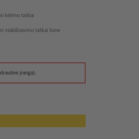
i kėlimo taškai
i stabilizavimo taškai šone
drauline įranga).