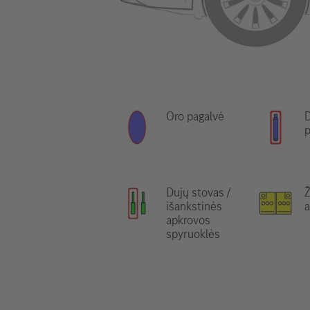
Oro pagalvė
D
p
Dujų stovas /
išankstinės
a
apkrovos
spyruoklės