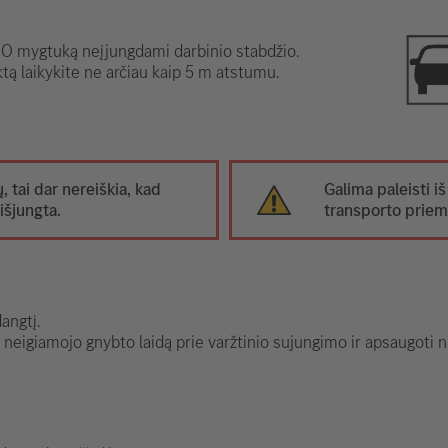
 mygtuką neįjungdami darbinio stabdžio.
tą laikykite ne arčiau kaip 5 m atstumu.
ų, tai dar nereiškia, kad
Galima paleisti iš
išjungta.
transporto prie
angtį.
s neigiamojo gnybto laidą prie varžtinio sujungimo ir apsaugot