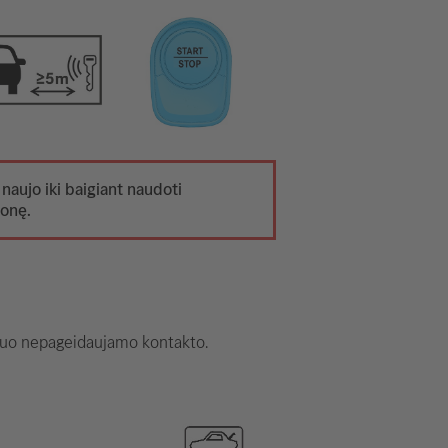
 naujo iki baigiant naudoti
monę.
i nuo nepageidaujamo kontakto.