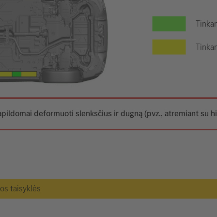
Tinkam
Tinkam
apildomai deformuoti slenksčius ir dugną (pvz., atremiant su hi
gos taisyklės