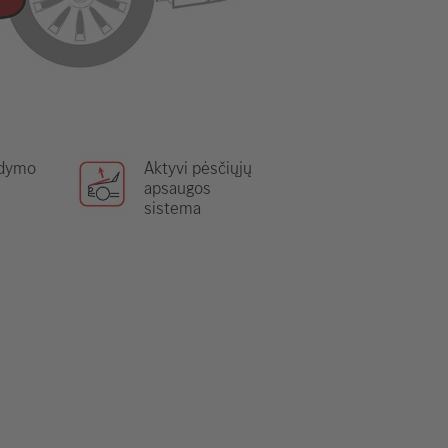
ldymo
Aktyvi pėsčiųjų
apsaugos
sistema