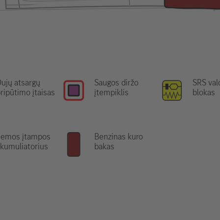
ujų atsargų
Saugos diržo
SRS va
ripūtimo įtaisas
įtempiklis
blokas
Žemos įtampos
Benzinas kuro
kumuliatorius
bakas