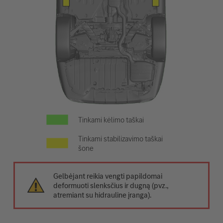
Tinkami kėlimo taškai
Tinkami stabilizavimo taškai
šone
Gelbėjant reikia vengti papildomai
deformuoti slenksčius ir dugną (pvz.,
atremiant su hidrauline įranga).