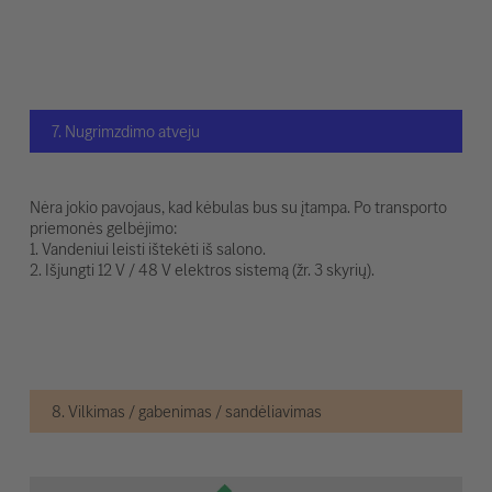
7. Nugrimzdimo atveju
Nėra jokio pavojaus, kad kėbulas bus su įtampa. Po transporto
priemonės gelbėjimo:
1. Vandeniui leisti ištekėti iš salono.
2. Išjungti 12 V / 48 V elektros sistemą (žr. 3 skyrių).
8. Vilkimas / gabenimas / sandėliavimas