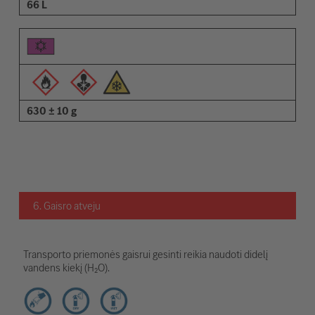
66 L
630 ± 10 g
6. Gaisro atveju
Transporto priemonės gaisrui gesinti reikia naudoti didelį
vandens kiekį (H₂O).