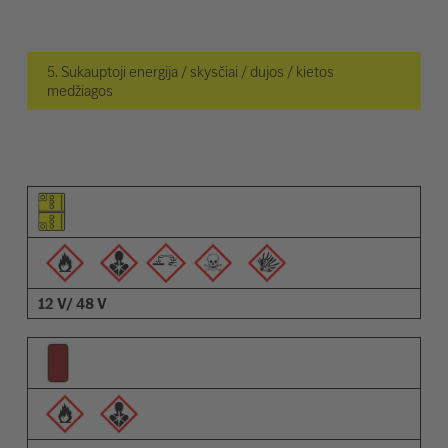
5. Sukauptoji energija / skysčiai / dujos / kietos
medžiagos
Elemento piktograma
Įspėjimų piktogramos
Aprašymas
12 V/ 48 V