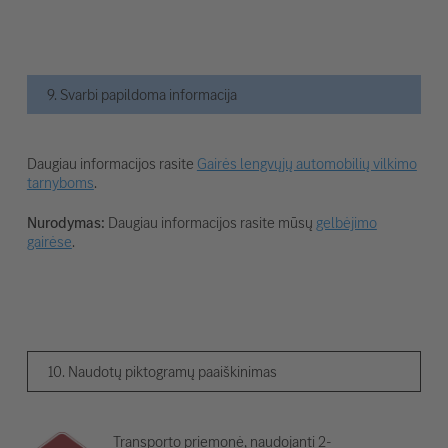
9. Svarbi papildoma informacija
Daugiau informacijos rasite
Gairės lengvųjų automobilių vilkimo
tarnyboms
.
Nurodymas:
Daugiau informacijos rasite mūsų
gelbėjimo
gairėse
.
10. Naudotų piktogramų paaiškinimas
Transporto priemonė, naudojanti 2-