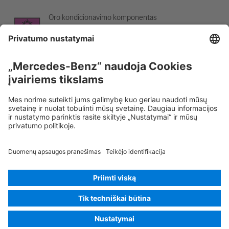
Oro kondicionavimo komponentas
Įspėjimas; žema temperatūra
Rescue Card Lengvasis automobilis
Versija 07/2026
01.4
ID-
Nr.: 214.151
© 2026
Mercedes-Benz AG
Tiekėjo pavadinimas
Slapukų nustatymai
Slapukai
Duomenų apsauga
Teisiniai nurodymai
Pasirinkti kalbą