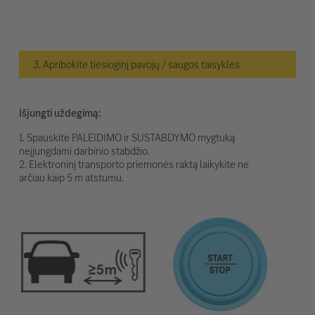
3. Apribokite tiesioginį pavojų / saugos taisyklės
Išjungti uždegimą:
1. Spauskite PALEIDIMO ir SUSTABDYMO mygtuką
neįjungdami darbinio stabdžio.
2. Elektroninį transporto priemonės raktą laikykite ne
arčiau kaip 5 m atstumu.