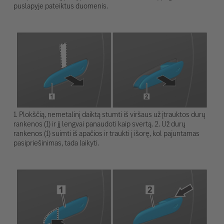
puslapyje pateiktus duomenis.
1. Plokščią, nemetalinį daiktą stumti iš viršaus už įtrauktos durų
rankenos (1) ir jį lengvai panaudoti kaip svertą. 2. Už durų
rankenos (1) suimti iš apačios ir traukti į išorę, kol pajuntamas
pasipriešinimas, tada laikyti.