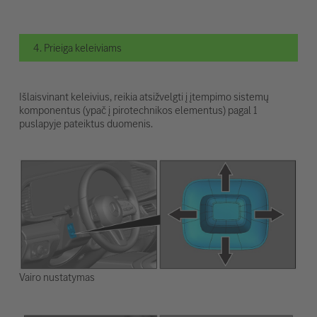
4. Prieiga keleiviams
Išlaisvinant keleivius, reikia atsižvelgti į įtempimo sistemų
komponentus (ypač į pirotechnikos elementus) pagal 1
puslapyje pateiktus duomenis.
Vairo nustatymas