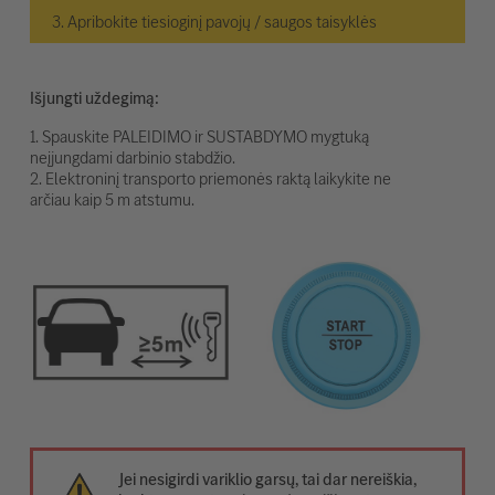
3. Apribokite tiesioginį pavojų / saugos taisyklės
Išjungti uždegimą:
1. Spauskite PALEIDIMO ir SUSTABDYMO mygtuką
neįjungdami darbinio stabdžio.
2. Elektroninį transporto priemonės raktą laikykite ne
arčiau kaip 5 m atstumu.
Jei nesigirdi variklio garsų, tai dar nereiškia,