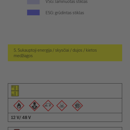
VSG: laminuotas stiklas
ESG: grūdintas stiklas
5. Sukauptoji energija / skysčiai / dujos / kietos
medžiagos
Elemento piktograma
Įspėjimų piktogramos
Aprašymas
12 V/ 48 V