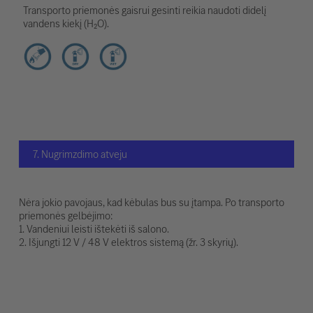
Transporto priemonės gaisrui gesinti reikia naudoti didelį
vandens kiekį (H₂O).
7. Nugrimzdimo atveju
Nėra jokio pavojaus, kad kėbulas bus su įtampa. Po transporto
priemonės gelbėjimo:
1. Vandeniui leisti ištekėti iš salono.
2. Išjungti 12 V / 48 V elektros sistemą (žr. 3 skyrių).