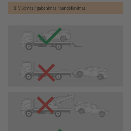
8. Vilkimas / gabenimas / sandėliavimas