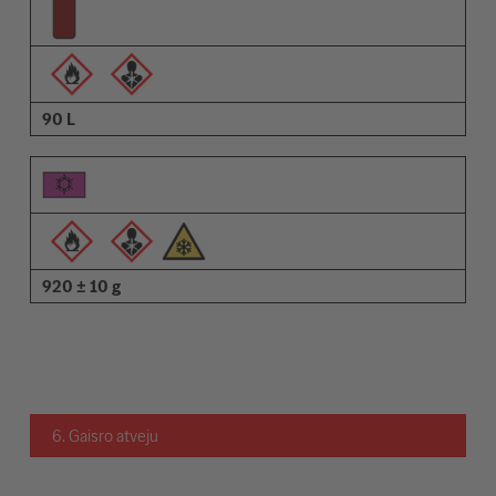
90 L
920 ± 10 g
6. Gaisro atveju