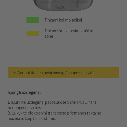
Tinkami kėlimo taškai
Tinkami stabilizavimo taškai
šone
3. Apribokite tiesioginį pavojų / saugos taisyklės
Išjungti uždegimą:
1. Išjunkite uždegimą: paspauskite START/STOP ant
perjungimo svirties.
2. Laikykite elektroninį transporto priemonės raktą ne
mažesniu kaip 5 m atstumu.