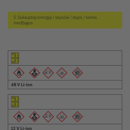
5. Sukauptoji energija / skysčiai / dujos / kietos
medžiagos
Elemento piktograma
Įspėjimų piktogramos
Aprašymas
48 V Li-ion
12 V Li-ion