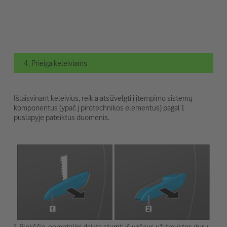
4. Prieiga keleiviams
Išlaisvinant keleivius, reikia atsižvelgti į įtempimo sistemų
komponentus (ypač į pirotechnikos elementus) pagal 1
puslapyje pateiktus duomenis.
1. Plokščią, nemetalinį daiktą stumti iš viršaus už įtrauktos durų