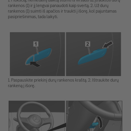
rankenos (1) ir jį lengvai panaudoti kaip svertą. 2. Už durų
rankenos (1) suimti iš apačios ir traukti į išorę, kol pajuntamas
pasipriešinimas, tada laikyti.
1. Paspauskite priekinį durų rankenos kraštą. 2. Ištraukite durų
rankeną į išorę.