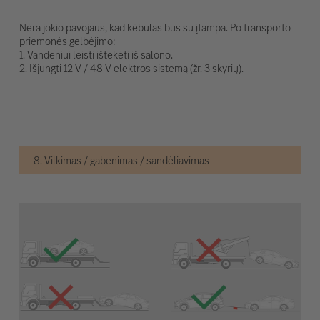
Nėra jokio pavojaus, kad kėbulas bus su įtampa. Po transporto
priemonės gelbėjimo:
1. Vandeniui leisti ištekėti iš salono.
2. Išjungti 12 V / 48 V elektros sistemą (žr. 3 skyrių).
8. Vilkimas / gabenimas / sandėliavimas