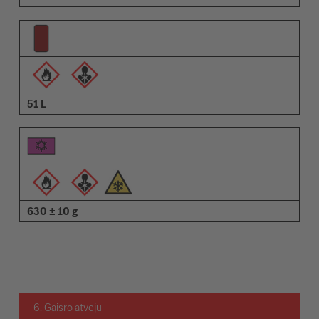
51 L
630 ± 10 g
6. Gaisro atveju