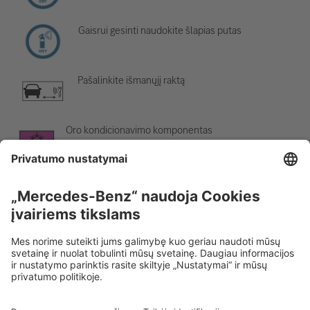
Gaisrui gesinti naudokite šlapias putas
Pašalinkite išmanųjį raktą
Oro kondicionavimo komponentas
Įspėjimas; žema temperatūra