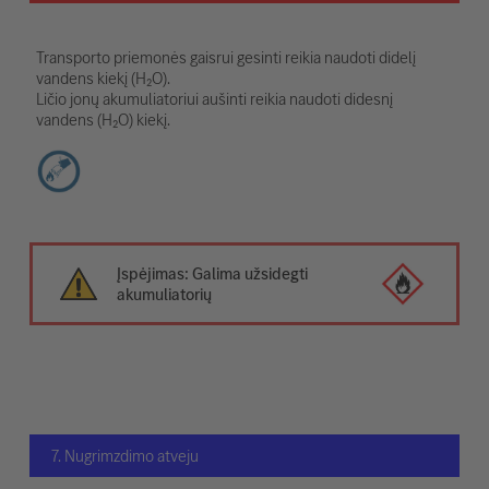
Transporto priemonės gaisrui gesinti reikia naudoti didelį
vandens kiekį (H₂O).
Ličio jonų akumuliatoriui aušinti reikia naudoti didesnį
vandens (H₂O) kiekį.
Įspėjimas: Galima užsidegti
akumuliatorių
7. Nugrimzdimo atveju