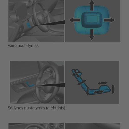
Vairo nustatymas
Sėdynės nustatymas (elektrinis)