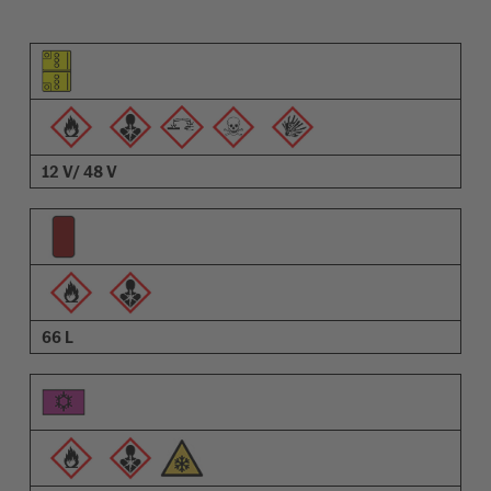
Elemento piktograma
Įspėjimų piktogramos
Aprašymas
12 V/ 48 V
66 L