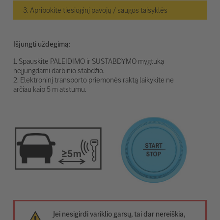
3. Apribokite tiesioginį pavojų / saugos taisyklės
Išjungti uždegimą:
1. Spauskite PALEIDIMO ir SUSTABDYMO mygtuką
neįjungdami darbinio stabdžio.
2. Elektroninį transporto priemonės raktą laikykite ne
arčiau kaip 5 m atstumu.
Jei nesigirdi variklio garsų, tai dar nereiškia,