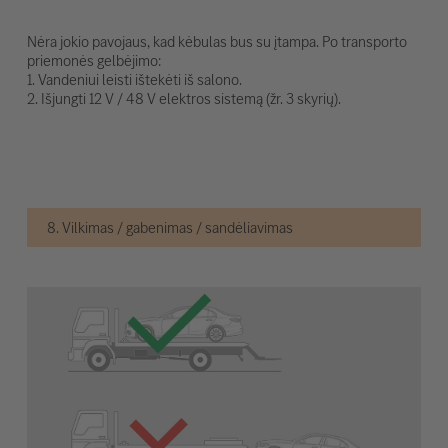
Nėra jokio pavojaus, kad kėbulas bus su įtampa. Po transporto
priemonės gelbėjimo:
1. Vandeniui leisti ištekėti iš salono.
2. Išjungti 12 V / 48 V elektros sistemą (žr. 3 skyrių).
8. Vilkimas / gabenimas / sandėliavimas