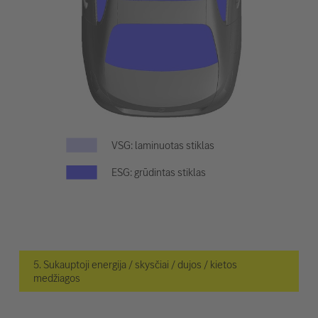
VSG: laminuotas stiklas
ESG: grūdintas stiklas
5. Sukauptoji energija / skysčiai / dujos / kietos
medžiagos