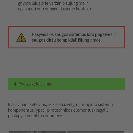
gnybto laidą prie varžtinio sujungimo ir
apsaugoti nuo nepageidaujamo kontakto.
Pasyviosios saugos sistemos (oro pagalvės ir
saugos diržų įtempikliai) išjungiamos.
4. Prieiga keleiviams
Išlaisvinant keleivius, reikia atsižvelgti į įtempimo sistemų
komponentus (ypač į pirotechnikos elementus) pagal 1
puslapyje pateiktus duomenis.