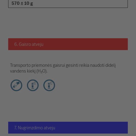
570 ± 10 g
6. Gaisro atveju
Transporto priemonės gaisrui gesinti reikia naudoti didelį
vandens kiekį (H₂O).
7. Nugrimzdimo atveju