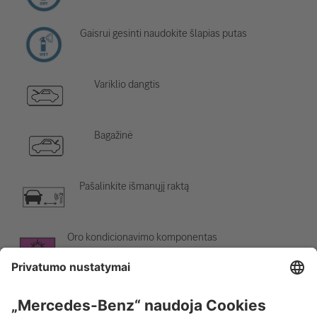
Gaisrui gesinti naudokite šlapias putas
Variklio dangtis
Bagažinė
Pašalinkite išmanųjį raktą
Oro kondicionavimo komponentas
Įspėjimas; žema temperatūra