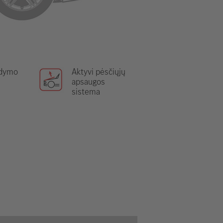
ldymo
Aktyvi pėsčiųjų
apsaugos
sistema