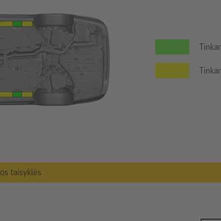
Tinkam
Tinkam
gos taisyklės