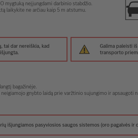
 mygtuką neįjungdami darbinio stabdžio.
tą laikykite ne arčiau kaip 5 m atstumu.
ų, tai dar nereiškia, kad
Galima paleisti iš
išjungta.
transporto prie
dangtį bagažinėje.
s neigiamojo gnybto laidą prie varžtinio sujungimo ir apsaugot
ių išjungiamos pasyviosios saugos sistemos (oro pagalvės ir di