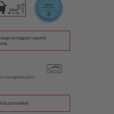
 naujo iki baigiant naudoti
monę.
i nuo nepageidaujamo
ržų įtempikliai)