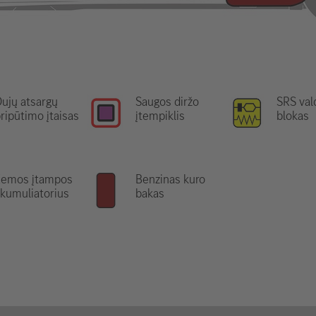
ujų atsargų
Saugos diržo
SRS va
ripūtimo įtaisas
įtempiklis
blokas
Žemos įtampos
Benzinas kuro
kumuliatorius
bakas