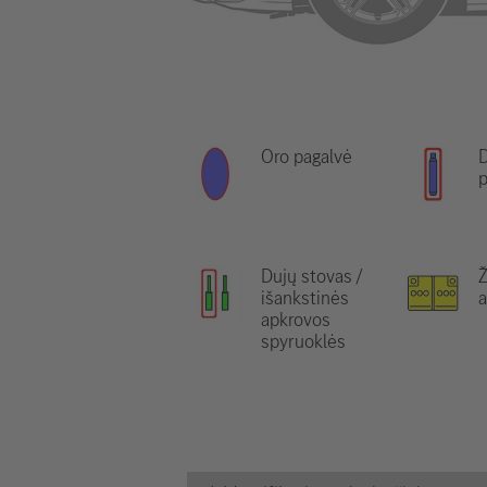
Oro pagalvė
D
p
Dujų stovas /
išankstinės
a
apkrovos
spyruoklės