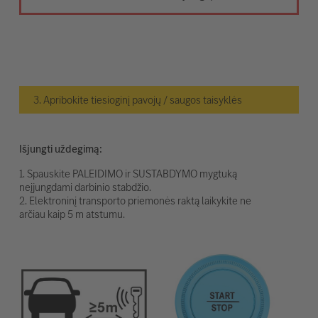
3. Apribokite tiesioginį pavojų / saugos taisyklės
Išjungti uždegimą:
1. Spauskite PALEIDIMO ir SUSTABDYMO mygtuką
neįjungdami darbinio stabdžio.
2. Elektroninį transporto priemonės raktą laikykite ne
arčiau kaip 5 m atstumu.