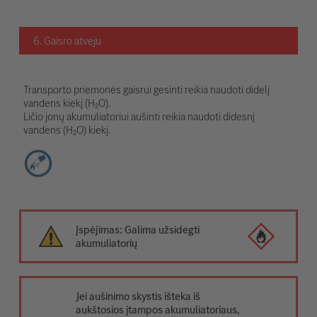
6. Gaisro atveju
Transporto priemonės gaisrui gesinti reikia naudoti didelį
vandens kiekį (H₂O).
Ličio jonų akumuliatoriui aušinti reikia naudoti didesnį
vandens (H₂O) kiekį.
Įspėjimas: Galima užsidegti
akumuliatorių
Jei aušinimo skystis išteka iš
aukštosios įtampos akumuliatoriaus,