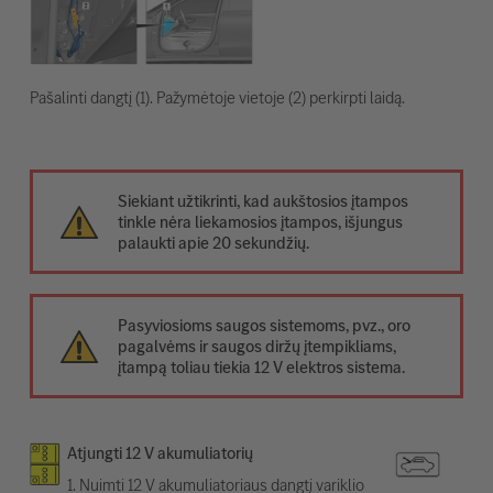
Pašalinti dangtį (1). Pažymėtoje vietoje (2) perkirpti laidą.
Siekiant užtikrinti, kad aukštosios įtampos
tinkle nėra liekamosios įtampos, išjungus
palaukti apie 20 sekundžių.
Pasyviosioms saugos sistemoms, pvz., oro
pagalvėms ir saugos diržų įtempikliams,
įtampą toliau tiekia 12 V elektros sistema.
Atjungti 12 V akumuliatorių
1. Nuimti 12 V akumuliatoriaus dangtį variklio