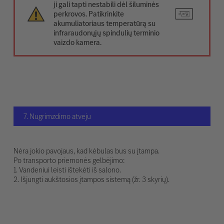
ji gali tapti nestabili dėl šiluminės
perkrovos. Patikrinkite
akumuliatoriaus temperatūrą su
infraraudonųjų spindulių terminio
vaizdo kamera.
7. Nugrimzdimo atveju
Nėra jokio pavojaus, kad kėbulas bus su įtampa.
Po transporto priemonės gelbėjimo:
1. Vandeniui leisti ištekėti iš salono.
2. Išjungti aukštosios įtampos sistemą (žr. 3 skyrių).