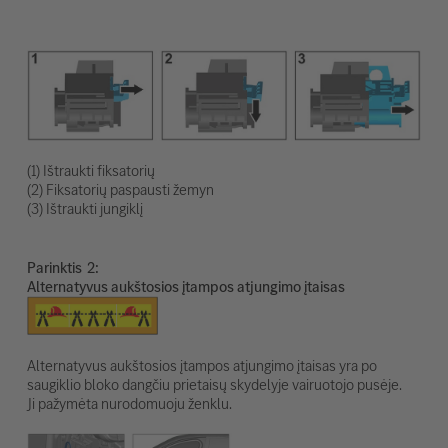
(1) Ištraukti fiksatorių
(2) Fiksatorių paspausti žemyn
(3) Ištraukti jungiklį
Parinktis
Alternatyvus aukštosios įtampos atjungimo įtaisas
Alternatyvus aukštosios įtampos atjungimo įtaisas yra po
saugiklio bloko dangčiu prietaisų skydelyje vairuotojo pusėje.
Ji pažymėta nurodomuoju ženklu.