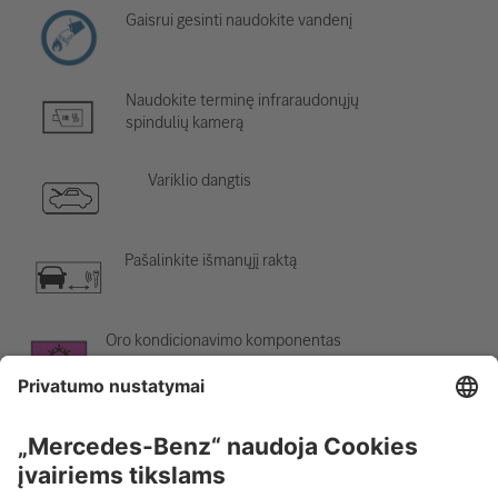
Gaisrui gesinti naudokite vandenį
Naudokite terminę infraraudonųjų
spindulių kamerą
Variklio dangtis
Pašalinkite išmanųjį raktą
Oro kondicionavimo komponentas
Įspėjimas; žema temperatūra