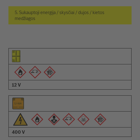
5. Sukauptoji energija / skysčiai / dujos / kietos
medžiagos
Elemento piktograma
Įspėjimų piktogramos
Aprašymas
12 V
400 V