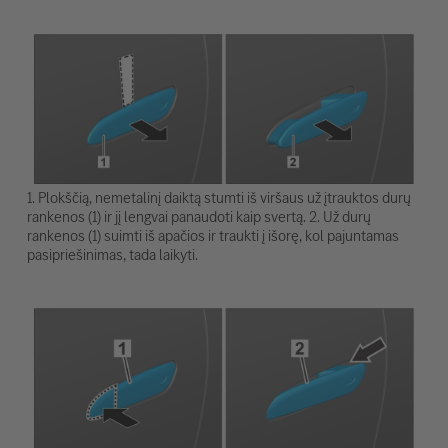
1. Plokščią, nemetalinį daiktą stumti iš viršaus už įtrauktos durų
rankenos (1) ir jį lengvai panaudoti kaip svertą. 2. Už durų
rankenos (1) suimti iš apačios ir traukti į išorę, kol pajuntamas
pasipriešinimas, tada laikyti.