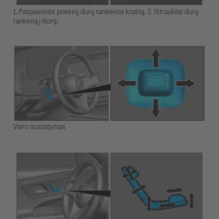
1. Paspauskite priekinį durų rankenos kraštą. 2. Ištraukite durų
rankeną į išorę.
Vairo nustatymas