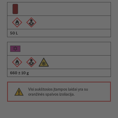
50 L
660 ± 10 g
Visi aukštosios įtampos laidai yra su
oranžinės spalvos izoliacija.