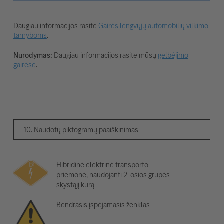
Daugiau informacijos rasite
Gairės lengvųjų automobilių vilkimo
tarnyboms
.
Nurodymas:
Daugiau informacijos rasite mūsų
gelbėjimo
gairėse
.
10. Naudotų piktogramų paaiškinimas
Hibridinė elektrinė transporto
priemonė, naudojanti 2-osios grupės
skystąjį kurą
Bendrasis įspėjamasis ženklas