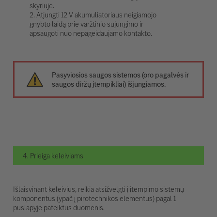
skyriuje.
2. Atjungti 12 V akumuliatoriaus neigiamojo
gnybto laidą prie varžtinio sujungimo ir
apsaugoti nuo nepageidaujamo kontakto.
Pasyviosios saugos sistemos (oro pagalvės ir
saugos diržų įtempikliai) išjungiamos.
4. Prieiga keleiviams
Išlaisvinant keleivius, reikia atsižvelgti į įtempimo sistemų
komponentus (ypač į pirotechnikos elementus) pagal 1
puslapyje pateiktus duomenis.