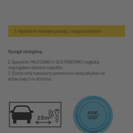
3. Apribokite tiesioginį pavojų / saugos taisyklės
Išjungti uždegimą:
1. Spauskite PALEIDIMO ir SUSTABDYMO mygtuką
neįjungdami darbinio stabdžio.
2. Elektroninį transporto priemonės raktą laikykite ne
arčiau kaip 5 m atstumu.