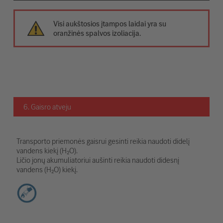
Visi aukštosios įtampos laidai yra su
oranžinės spalvos izoliacija.
6. Gaisro atveju
Transporto priemonės gaisrui gesinti reikia naudoti didelį
vandens kiekį (H₂O).
Ličio jonų akumuliatoriui aušinti reikia naudoti didesnį
vandens (H₂O) kiekį.