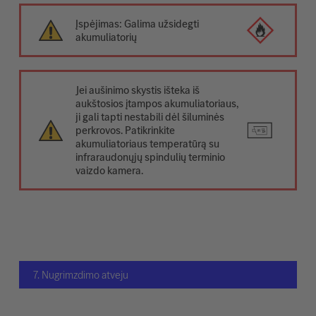
Įspėjimas: Galima užsidegti
akumuliatorių
Jei aušinimo skystis išteka iš
aukštosios įtampos akumuliatoriaus,
ji gali tapti nestabili dėl šiluminės
perkrovos. Patikrinkite
akumuliatoriaus temperatūrą su
infraraudonųjų spindulių terminio
vaizdo kamera.
7. Nugrimzdimo atveju