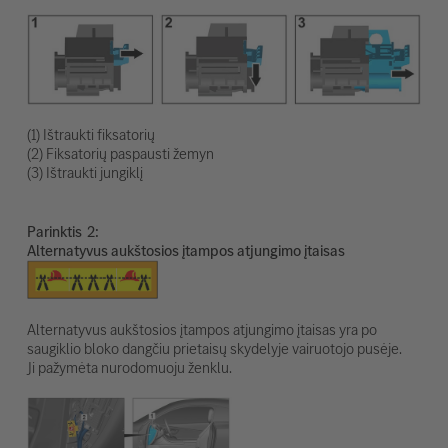
(1) Ištraukti fiksatorių
(2) Fiksatorių paspausti žemyn
(3) Ištraukti jungiklį
Parinktis
Alternatyvus aukštosios įtampos atjungimo įtaisas
Alternatyvus aukštosios įtampos atjungimo įtaisas yra po
saugiklio bloko dangčiu prietaisų skydelyje vairuotojo pusėje.
Ji pažymėta nurodomuoju ženklu.