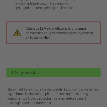
gnybto laidą prie varžtinio sujungimo ir
apsaugoti nuo nepageidaujamo kontakto.
Atjungus 12 V akumuliatorių išjungiamos
pasyviosios saugos sistemos (oro pagalvės ir
diržų įtempikliai)
4. Prieiga keleiviams
Išlaisvinant keleivius, reikia atsižvelgti į kėbulo sritis, kurios yra
pagamintos iš labai stiprių plienų, ir susaistymo sistemų
komponentus (ypač pirotechninius elementus) pagal 1
puslapyje pateiktus duomenis.