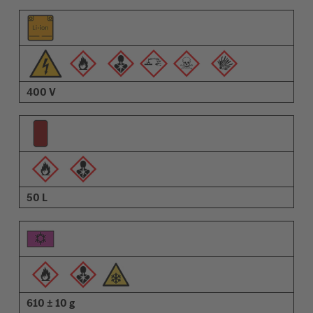
400 V
50 L
610 ± 10 g