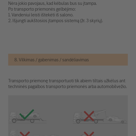
Nėra jokio pavojaus, kad kėbulas bus su įtampa.
Po transporto priemonės gelbėjimo:
1. Vandeniui leisti ištekėti iš salono.
2. Išjungti aukštosios įtampos sistemą (žr. 3 skyrių).
8. Vilkimas / gabenimas / sandėliavimas
Transporto priemonę transportuoti tik abiem tiltais užkėlus ant
techninės pagalbos transporto priemonės arba automobilvežio.