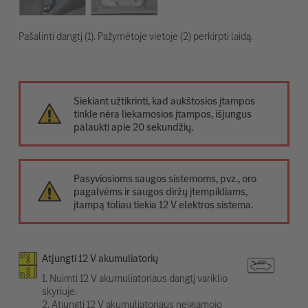
Pašalinti dangtį (1). Pažymėtoje vietoje (2) perkirpti laidą.
Siekiant užtikrinti, kad aukštosios įtampos
tinkle nėra liekamosios įtampos, išjungus
palaukti apie 20 sekundžių.
Pasyviosioms saugos sistemoms, pvz., oro
pagalvėms ir saugos diržų įtempikliams,
įtampą toliau tiekia 12 V elektros sistema.
Atjungti 12 V akumuliatorių
1. Nuimti 12 V akumuliatoriaus dangtį variklio
skyriuje.
2. Atjungti 12 V akumuliatoriaus neigiamojo