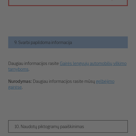
9. Svarbi papildoma informacija
Daugiau informacijos rasite
Gairės lengvųjų automobilių vilkimo
tarnyboms
.
Nurodymas:
Daugiau informacijos rasite mūsų
gelbėjimo
gairėse
.
10. Naudotų piktogramų paaiškinimas