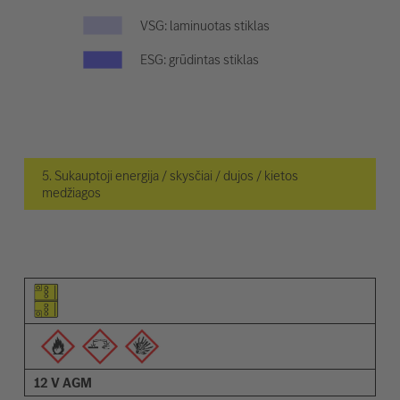
VSG: laminuotas stiklas
ESG: grūdintas stiklas
5. Sukauptoji energija / skysčiai / dujos / kietos
medžiagos
Elemento piktograma
Įspėjimų piktogramos
Aprašymas
12 V AGM