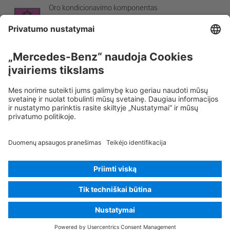
Oro kondicionavimo komponentas
Įspėjimas; žema temperatūra
Rescue Card Lengvasis automobilis
Versija 07/2026
02.0
ID-
Nr.: 236.354
© 2026
Mercedes-Benz AG
Tiekėjo pavadinimas
Slapukų nustatymai
Slapukai
Duomenų apsauga
Teisiniai nurodymai
Pasirinkti kalbą