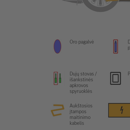
Oro pagalvė
D
p
Dujų stovas /
P
išankstinės
apkrovos
spyruoklės
Aukštosios
įtampos
maitinimo
kabelis