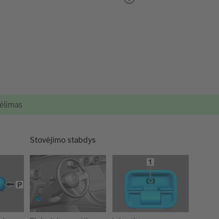
kėlimas
Stovėjimo stabdys