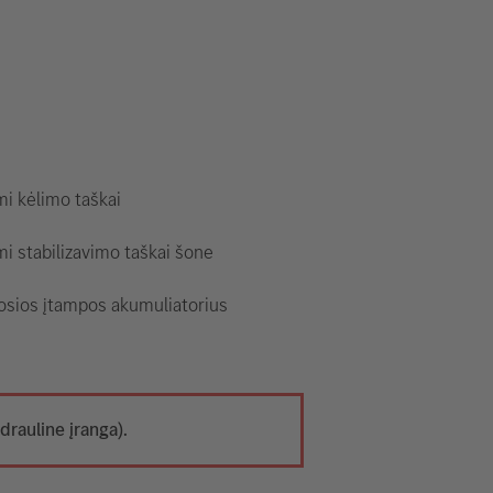
i kėlimo taškai
i stabilizavimo taškai šone
osios įtampos akumuliatorius
drauline įranga).