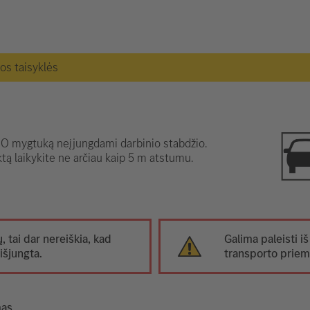
gos taisyklės
 mygtuką neįjungdami darbinio stabdžio.
tą laikykite ne arčiau kaip 5 m atstumu.
ų, tai dar nereiškia, kad
Galima paleisti iš
išjungta.
transporto prie
mas