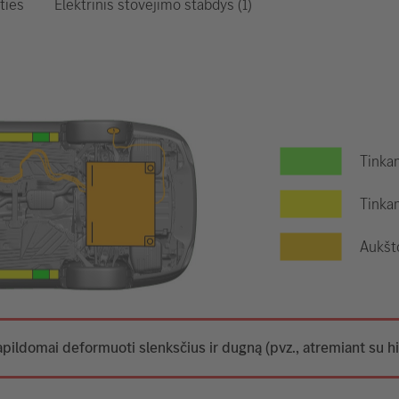
Elektrinis stovėjimo stabdys (1)
ties
Tinkam
Tinkam
Aukšt
apildomai deformuoti slenksčius ir dugną (pvz., atremiant su hi