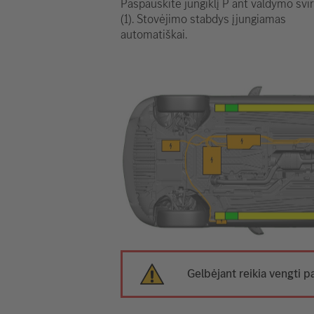
Paspauskite jungiklį P ant valdymo svir
(1). Stovėjimo stabdys įjungiamas
automatiškai.
Gelbėjant reikia vengti p