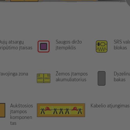
ujų atsargų
Saugos diržo
SRS va
ripūtimo įtaisas
įtempiklis
blokas
avojinga zona
Žemos įtampos
Dyzelin
akumuliatorius
bakas
Aukštosios
Kabelio atjungimas
įtampos
komponen
tas