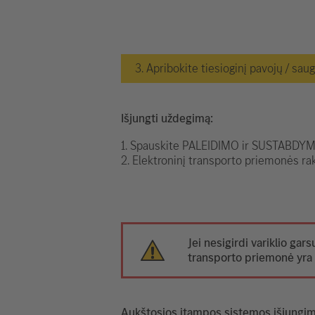
3. Apribokite tiesioginį pavojų / sau
Išjungti uždegimą:
1. Spauskite PALEIDIMO ir SUSTABDYMO
2. Elektroninį transporto priemonės rak
Jei nesigirdi variklio gars
transporto priemonė yra 
Aukštosios įtampos sistemos išjungi