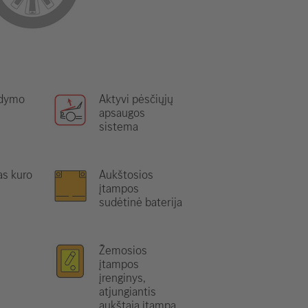
ldymo
Aktyvi pėsčiųjų
apsaugos
sistema
as kuro
Aukštosios
įtampos
sudėtinė baterija
Žemosios
įtampos
įrenginys,
atjungiantis
aukštąją įtampą