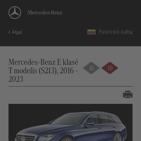
Pasirinkti kalbą
Atgal
Mercedes-Benz E klasė
T modelis (S213), 2016 -
2023