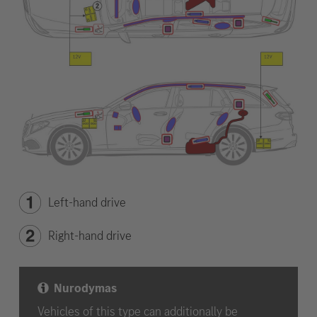
Left-hand drive
Right-hand drive
Nurodymas
Vehicles of this type can additionally be