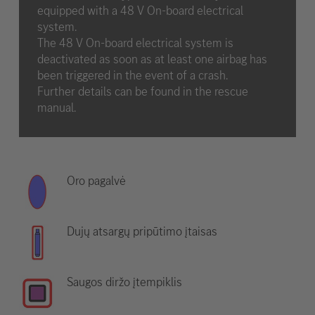
equipped with a 48 V On-board electrical
system.
The 48 V On-board electrical system is
deactivated as soon as at least one airbag has
been triggered in the event of a crash.
Further details can be found in the rescue
manual.
Oro pagalvė
Dujų atsargų pripūtimo įtaisas
Saugos diržo įtempiklis