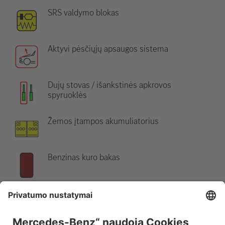
SRS valdymo blokas
Aktyvi pėsčiųjų apsaugos sistema
Dujų stovas / išankstinės apkrovos
spyruoklės
Žemos įtampos akumuliatorius
Benzinas kuro bakas