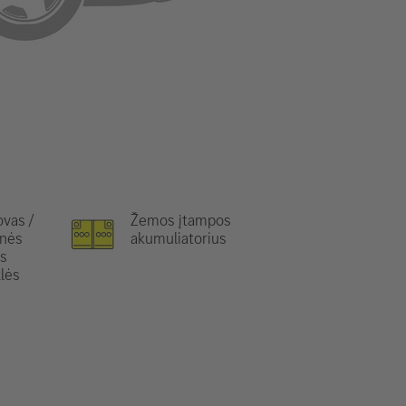
ovas /
Žemos įtampos
inės
akumuliatorius
s
lės