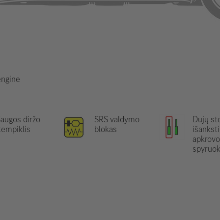
engine
augos diržo
SRS valdymo
Dujų st
tempiklis
blokas
išankst
apkrovo
spyruok