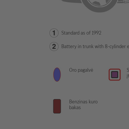
Standard as of 1992
Battery in trunk with 8-cylinder 
Oro pagalvė
S
į
Benzinas kuro
bakas