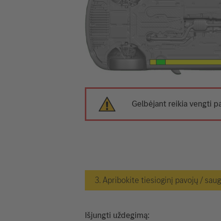
Gelbėjant reikia vengti p
3. Apribokite tiesioginį pavojų / sau
Išjungti uždegimą: