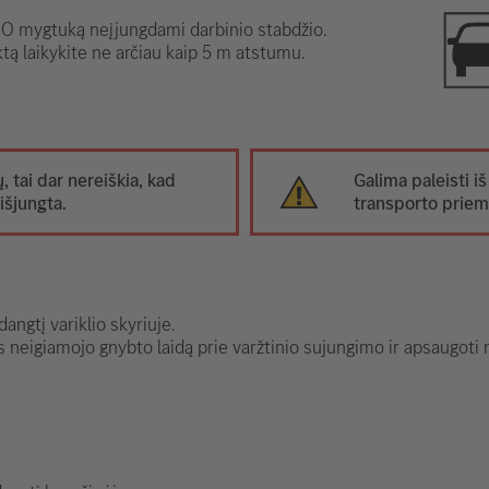
 mygtuką neįjungdami darbinio stabdžio.
tą laikykite ne arčiau kaip 5 m atstumu.
ų, tai dar nereiškia, kad
Galima paleisti iš
išjungta.
transporto prie
angtį variklio skyriuje.
s neigiamojo gnybto laidą prie varžtinio sujungimo ir apsaugot