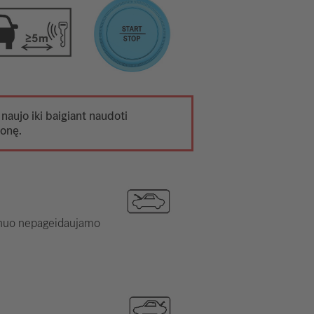
 naujo iki baigiant naudoti
monę.
i nuo nepageidaujamo