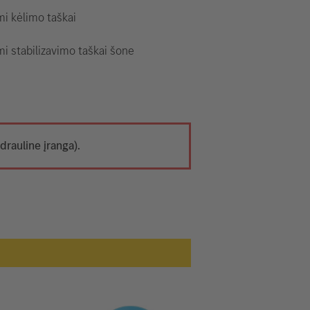
i kėlimo taškai
i stabilizavimo taškai šone
drauline įranga).