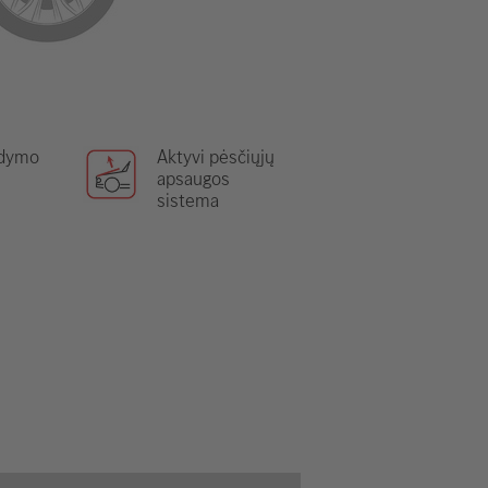
ldymo
Aktyvi pėsčiųjų
apsaugos
sistema