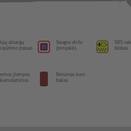
ujų atsargų
Saugos diržo
SRS va
ripūtimo įtaisas
įtempiklis
blokas
Žemos įtampos
Benzinas kuro
kumuliatorius
bakas