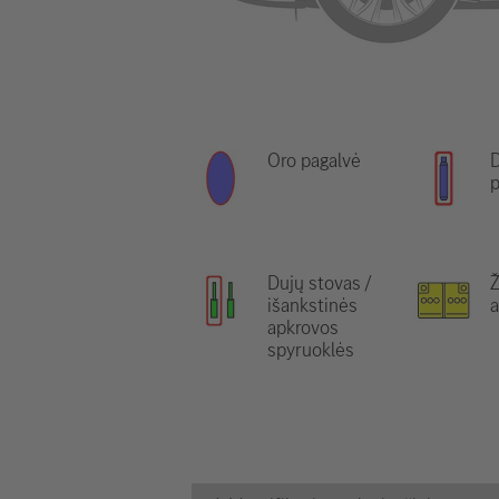
Oro pagalvė
D
p
Dujų stovas /
išankstinės
a
apkrovos
spyruoklės