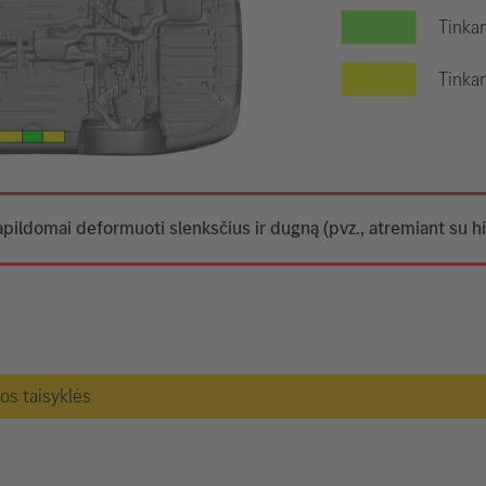
Tinkam
Tinkam
apildomai deformuoti slenksčius ir dugną (pvz., atremiant su hi
gos taisyklės