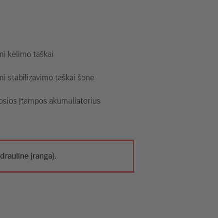
i kėlimo taškai
i stabilizavimo taškai šone
osios įtampos akumuliatorius
drauline įranga).