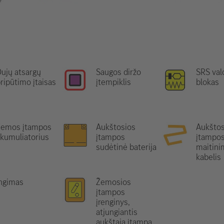
ujų atsargų
Saugos diržo
SRS va
ripūtimo įtaisas
įtempiklis
blokas
Žemos įtampos
Aukštosios
Aukštos
kumuliatorius
įtampos
įtampo
sudėtinė baterija
maitini
kabelis
ungimas
Žemosios
įtampos
įrenginys,
atjungiantis
aukštąją įtampą