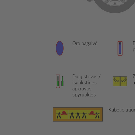
Oro pagalvė
D
p
Dujų stovas /
išankstinės
a
apkrovos
spyruoklės
Kabelio atj