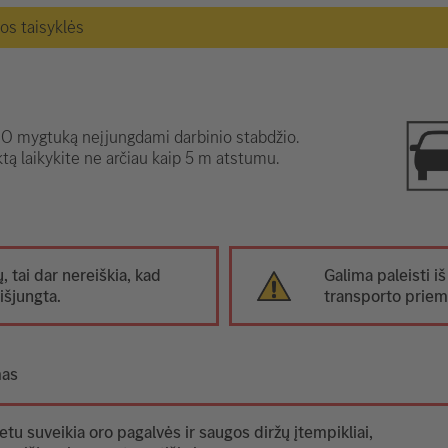
gos taisyklės
 mygtuką neįjungdami darbinio stabdžio.
tą laikykite ne arčiau kaip 5 m atstumu.
ų, tai dar nereiškia, kad
Galima paleisti iš
išjungta.
transporto prie
mas
etu suveikia oro pagalvės ir saugos diržų įtempikliai,