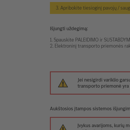
3. Apribokite tiesioginį pavojų / sau
Išjungti uždegimą:
1. Spauskite PALEIDIMO ir SUSTABDYMO
2. Elektroninį transporto priemonės rak
Jei nesigirdi variklio gars
transporto priemonė yra 
Aukštosios įtampos sistemos išjungi
Įvykus avarijoms, kurių m