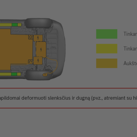
Tinkam
Tinkam
Aukšt
apildomai deformuoti slenksčius ir dugną (pvz., atremiant su hi