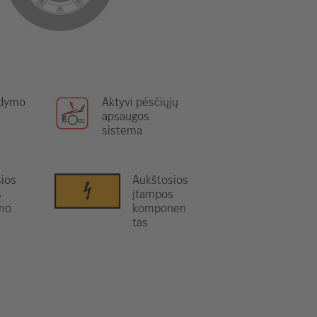
ldymo
Aktyvi pėsčiųjų
apsaugos
sistema
ios
Aukštosios
s
įtampos
mo
komponen
tas