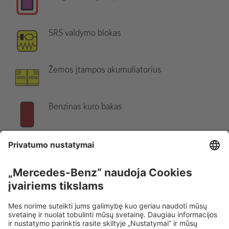
SRS valdymo blokas
Žemos įtampos akumuliatorius
Benzinas kuro bakas
Nurodymas:
Daugiau informacijos rasite mūsų
gelbėjimo
gairėse
.