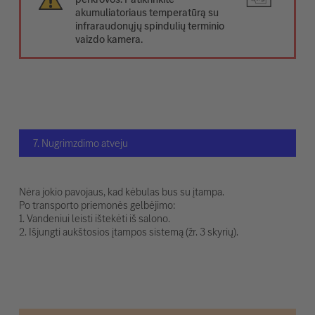
akumuliatoriaus temperatūrą su
infraraudonųjų spindulių terminio
vaizdo kamera.
7. Nugrimzdimo atveju
Nėra jokio pavojaus, kad kėbulas bus su įtampa.
Po transporto priemonės gelbėjimo:
1. Vandeniui leisti ištekėti iš salono.
2. Išjungti aukštosios įtampos sistemą (žr. 3 skyrių).