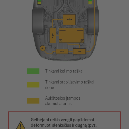
Tinkami kėlimo taškai
Tinkami stabilizavimo taškai
šone
Aukštosios įtampos
akumuliatorius
Gelbėjant reikia vengti papildomai
deformuoti slenksčius ir dugną (pvz.,