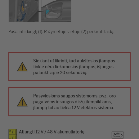
Pašalinti dangtį (1). Pažymėtoje vietoje (2) perkirpti laidą.
Siekiant užtikrinti, kad aukštosios įtampos
tinkle nėra liekamosios įtampos, išjungus
palaukti apie 20 sekundžių.
Pasyviosioms saugos sistemoms, pvz., oro
pagalvėms ir saugos diržų įtempikliams,
įtampą toliau tiekia 12 V elektros sistema.
Atjungti 12 V / 48 V akumuliatorių