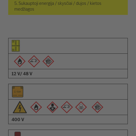
5. Sukauptoji energija / skysčiai / dujos / kietos
medžiagos
Elemento piktograma
Įspėjimų piktogramos
Aprašymas
12 V/ 48 V
400 V