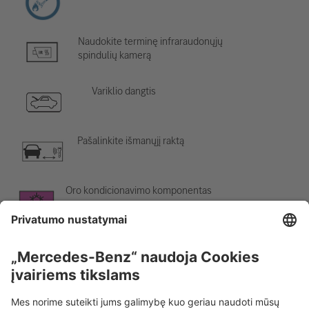
Naudokite terminę infraraudonųjų
spindulių kamerą
Variklio dangtis
Pašalinkite išmanųjį raktą
Oro kondicionavimo komponentas
Įspėjimas; žema temperatūra