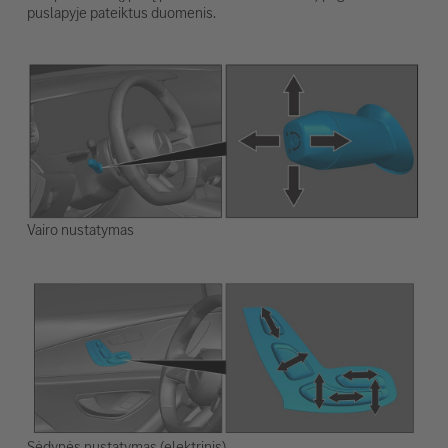
puslapyje pateiktus duomenis.
Vairo nustatymas
Sėdynės nustatymas (elektrinis)