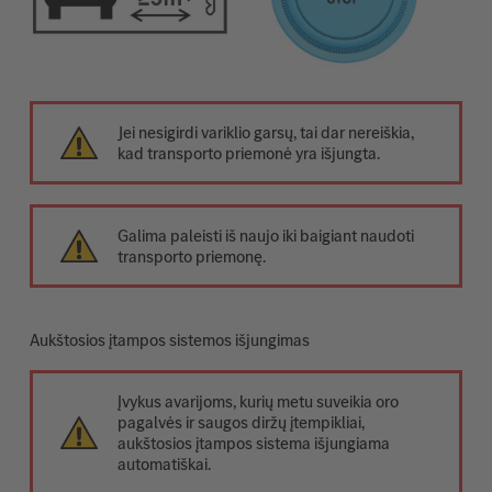
Jei nesigirdi variklio garsų, tai dar nereiškia,
kad transporto priemonė yra išjungta.
Galima paleisti iš naujo iki baigiant naudoti
transporto priemonę.
Aukštosios įtampos sistemos išjungimas
Įvykus avarijoms, kurių metu suveikia oro
pagalvės ir saugos diržų įtempikliai,
aukštosios įtampos sistema išjungiama
automatiškai.