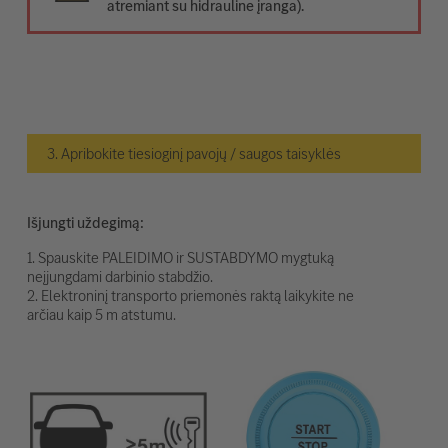
atremiant su hidrauline įranga).
3. Apribokite tiesioginį pavojų / saugos taisyklės
Išjungti uždegimą:
1. Spauskite PALEIDIMO ir SUSTABDYMO mygtuką
neįjungdami darbinio stabdžio.
2. Elektroninį transporto priemonės raktą laikykite ne
arčiau kaip 5 m atstumu.