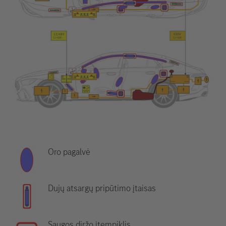
Oro pagalvė
Dujų atsargų pripūtimo įtaisas
Saugos diržo įtempiklis