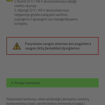
1. Nuimti 12 V / 48 V akumuliatoriaus dangtį
variklio skyriuje.
2. Atjungti 12 V / 48 V akumuliatoriaus
neigiamojo gnybto laidą prie varžtinio
sujungimo ir apsaugoti nuo nepageidaujamo
kontakto.
Pasyviosios saugos sistemos (oro pagalvės ir
saugos diržų įtempikliai) išjungiamos.
4. Prieiga keleiviams
Išlaisvinant keleivius, reikia atsižvelgti į įtempimo sistemų
komponentus (ypač į pirotechnikos elementus) pagal 1