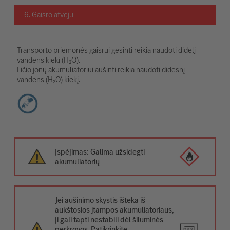
6. Gaisro atveju
Transporto priemonės gaisrui gesinti reikia naudoti didelį
vandens kiekį (H₂O).
Ličio jonų akumuliatoriui aušinti reikia naudoti didesnį
vandens (H₂O) kiekį.
Įspėjimas: Galima užsidegti
akumuliatorių
Jei aušinimo skystis išteka iš
aukštosios įtampos akumuliatoriaus,
ji gali tapti nestabili dėl šiluminės
perkrovos. Patikrinkite