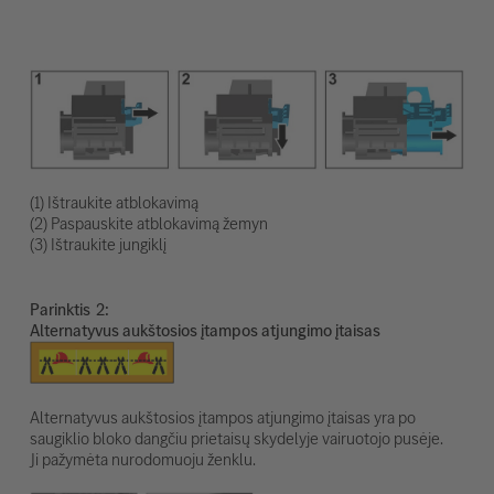
(1) Ištraukite atblokavimą
(2) Paspauskite atblokavimą žemyn
(3) Ištraukite jungiklį
Parinktis
Alternatyvus aukštosios įtampos atjungimo įtaisas
Alternatyvus aukštosios įtampos atjungimo įtaisas yra po
saugiklio bloko dangčiu prietaisų skydelyje vairuotojo pusėje.
Ji pažymėta nurodomuoju ženklu.