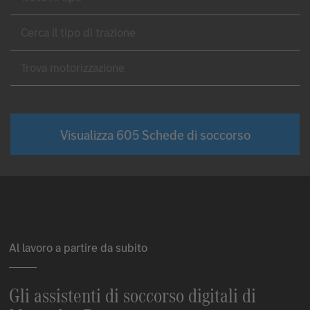
Cerca 
Trova
Visualizza
605
Schede di soccorso
Al lavoro a partire da subito
Gli assistenti di soccorso digitali di