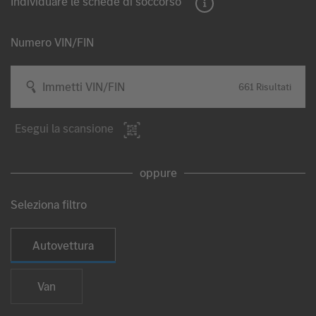
Individuare le schede di soccorso
Numero VIN/FIN
Immetti VIN/FIN
661
Risultati
Esegui la scansione
oppure
Seleziona filtro
Seleziona tipo di veicolo
Autovettura
Van