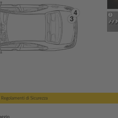
 / Regolamenti di Sicurezza
taggio