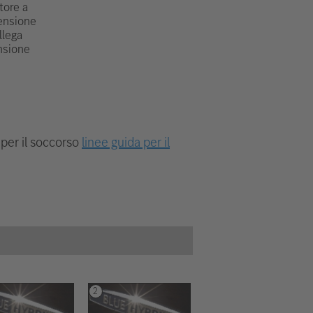
tore a
ensione
llega
ensione
 per il soccorso
linee guida per il