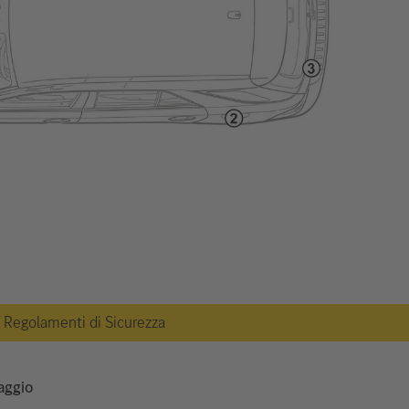
 / Regolamenti di Sicurezza
taggio