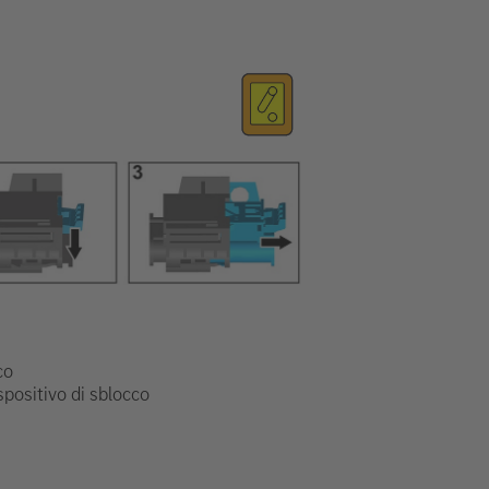
co
ispositivo di sblocco