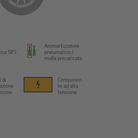
Ammortizzatore
nica SRS
pneumatico /
molla precaricata
 di
Componen
azione
te ad alta
nsione
tensione