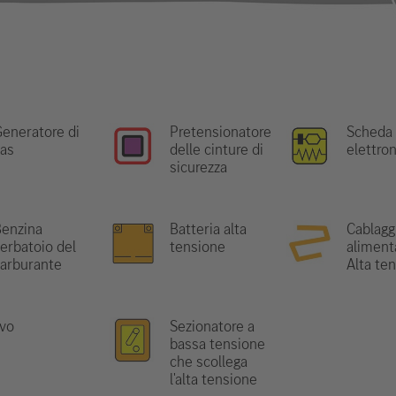
eneratore di
Pretensionatore
Scheda
as
delle cinture di
elettro
sicurezza
enzina
Batteria alta
Cablaggi
erbatoio del
tensione
aliment
arburante
Alta te
avo
Sezionatore a
bassa tensione
che scollega
l'alta tensione