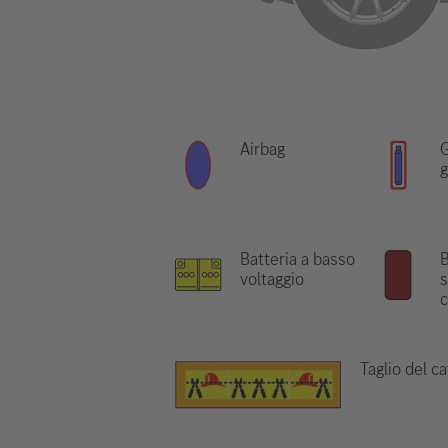
Airbag
G
g
Batteria a basso
B
voltaggio
s
c
Taglio del c