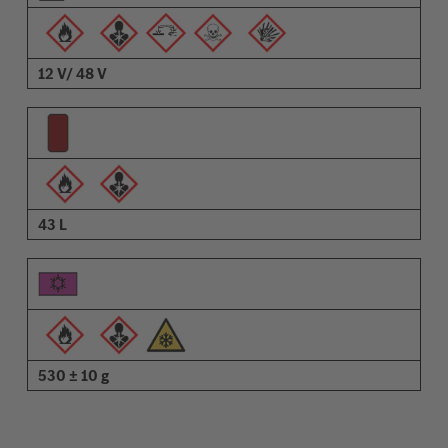
Descrizione
12 V/ 48 V
43 L
530 ± 10 g