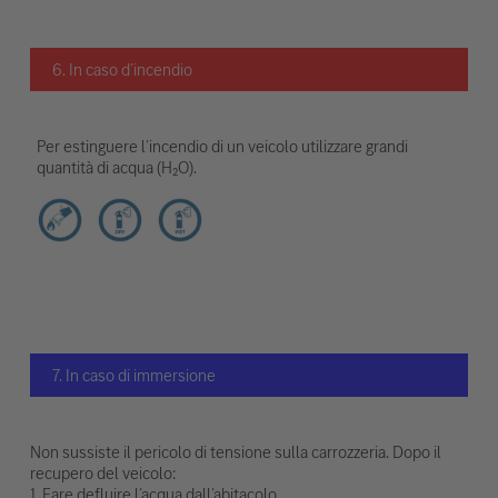
6. In caso d’incendio
Per estinguere l’incendio di un veicolo utilizzare grandi
quantità di acqua (H₂O).
7. In caso di immersione
Non sussiste il pericolo di tensione sulla carrozzeria. Dopo il
recupero del veicolo:
1. Fare defluire l’acqua dall’abitacolo.