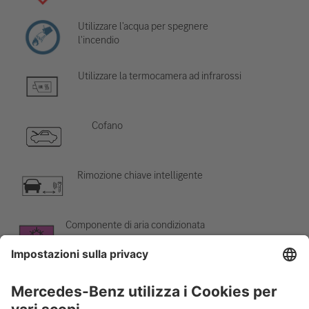
Utilizzare l'acqua per spegnere
l'incendio
Utilizzare la termocamera ad infrarossi
Cofano
Rimozione chiave intelligente
Componente di aria condizionata
Attenzione; bassa temperatura