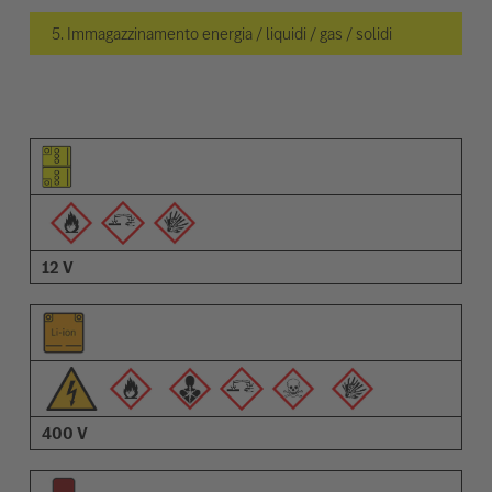
5. Immagazzinamento energia / liquidi / gas / solidi
Pittogramma dell'elemento
Pittogrammi degli avvisi
Descrizione
12 V
400 V