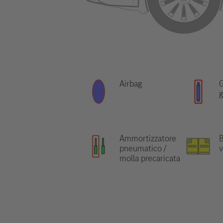
Airbag
G
g
Ammortizzatore
B
pneumatico /
v
molla precaricata