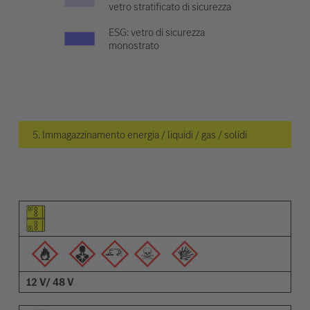
vetro stratificato di sicurezza
ESG: vetro di sicurezza
monostrato
5. Immagazzinamento energia / liquidi / gas / solidi
Pittogramma dell'elemento
Pittogrammi degli avvisi
Descrizione
12 V/ 48 V