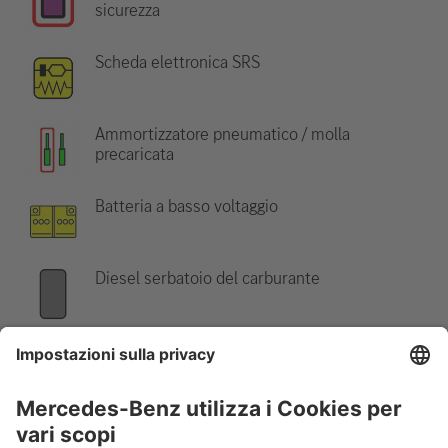
sicurezza
Scheda elettronica SRS
Ammortizzatore pneumatico / molla
precaricata
Batteria a basso voltaggio
Diesel serbatoio del carburante
Nota:
Ulteriori informazioni sono disponibili nelle nostre linee