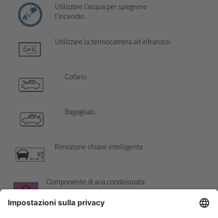
Utilizzare l'acqua per spegnere
l'incendio
Utilizzare la termocamera ad infrarossi
Cofano
Bagagliaio
Rimozione chiave intelligente
Componente di aria condizionata
Attenzione; bassa temperatura