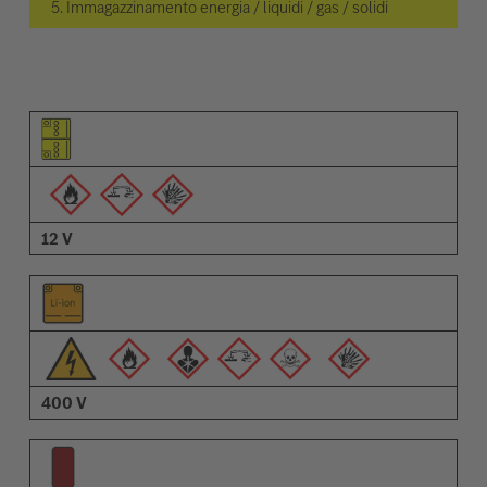
5. Immagazzinamento energia / liquidi / gas / solidi
Pittogramma dell'elemento
Pittogrammi degli avvisi
Descrizione
12 V
400 V