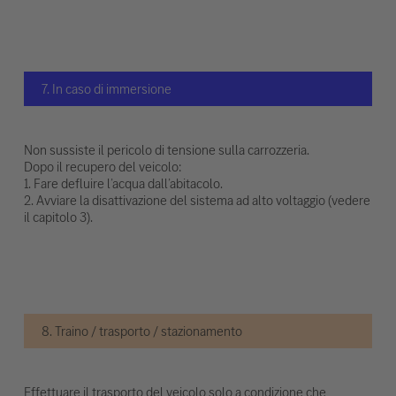
7. In caso di immersione
Non sussiste il pericolo di tensione sulla carrozzeria.
Dopo il recupero del veicolo:
1. Fare defluire l’acqua dall’abitacolo.
2. Avviare la disattivazione del sistema ad alto voltaggio (vedere
il capitolo 3).
8. Traino / trasporto / stazionamento
Effettuare il trasporto del veicolo solo a condizione che