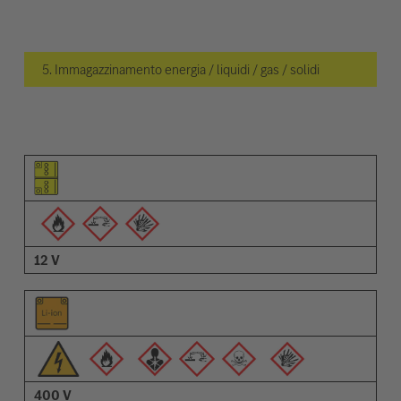
5. Immagazzinamento energia / liquidi / gas / solidi
Pittogramma dell'elemento
Pittogrammi degli avvisi
Descrizione
12 V
400 V