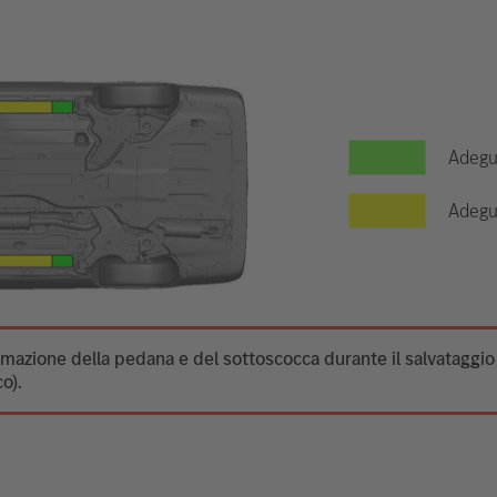
Adegua
Adegua
ormazione della pedana e del sottoscocca durante il salvataggi
o).