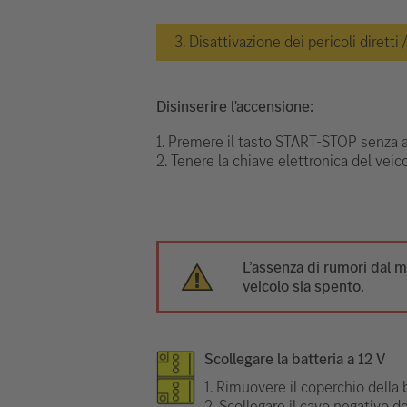
3. Disattivazione dei pericoli diretti
Disinserire l'accensione:
1. Premere il tasto START-STOP senza az
2. Tenere la chiave elettronica del veic
L’assenza di rumori dal m
veicolo sia spento.
Scollegare la batteria a 12 V
1. Rimuovere il coperchio della b
2. Scollegare il cavo negativo d