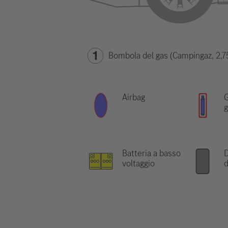
Bombola del gas (Campingaz, 2,7
Airbag
G
g
Batteria a basso
D
voltaggio
d