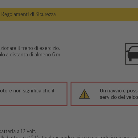
 / Regolamenti di Sicurezza
ionare il freno di esercizio.
olo a distanza di almeno 5 m.
otore non significa che il
Un riavvio è poss
servizio del veico
atteria a 12 Volt.
ella batteria a 12 Volt nel raccordo a vite e metterlo in sicurezza