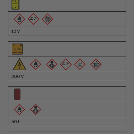
Pittogrammi degli avvisi
Descrizione
12 V
400 V
50 L