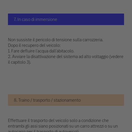
7. In caso di immersione
Non sussiste il pericolo di tensione sulla carrozzeria.
Dopo il recupero del veicolo:
1. Fare defluire l’acqua dall’abitacolo.
2. Avviare la disattivazione del sistema ad alto voltaggio (vedere
il capitolo 3).
8. Traino / trasporto / stazionamento
Effettuare il trasporto del veicolo solo a condizione che
entrambi gli assi siano posizionati su un carro attrezzi o su un
autocarro per il trasporto di autoveicoli.