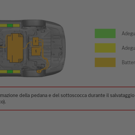
Adegua
Adegua
Batter
ormazione della pedana e del sottoscocca durante il salvataggi
o).