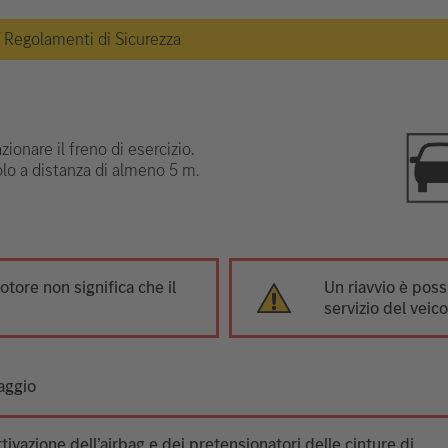
 / Regolamenti di Sicurezza
ionare il freno di esercizio.
olo a distanza di almeno 5 m.
otore non significa che il
Un riavvio è poss
servizio del veico
taggio
ttivazione dell’airbag e dei pretensionatori delle cinture di