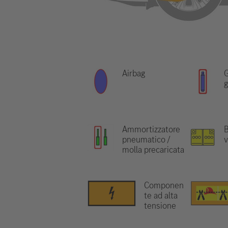
Airbag
G
g
Ammortizzatore
B
pneumatico /
v
molla precaricata
Componen
te ad alta
tensione