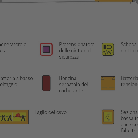
eneratore di
Pretensionatore
Scheda
as
delle cinture di
elettro
sicurezza
atteria a basso
Benzina
Batteria
oltaggio
serbatoio del
tension
carburante
Taglio del cavo
Seziona
bassa t
che sco
l'alta t