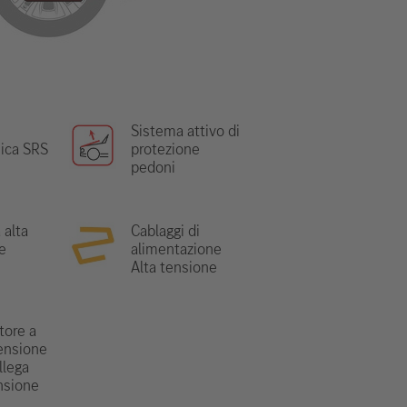
Sistema attivo di
nica SRS
protezione
pedoni
 alta
Cablaggi di
e
alimentazione
Alta tensione
tore a
ensione
llega
ensione