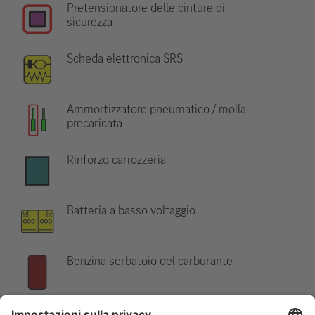
Pretensionatore delle cinture di
sicurezza
Scheda elettronica SRS
Ammortizzatore pneumatico / molla
precaricata
Rinforzo carrozzeria
Batteria a basso voltaggio
Benzina serbatoio del carburante