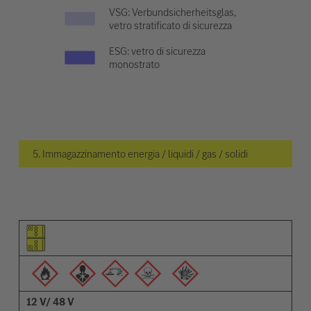
VSG: Verbundsicherheitsglas,
vetro stratificato di sicurezza
ESG: vetro di sicurezza
monostrato
5. Immagazzinamento energia / liquidi / gas / solidi
Pittogramma dell'elemento
Pittogrammi degli avvisi
Descrizione
12 V/ 48 V