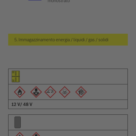
monostrato
5. Immagazzinamento energia / liquidi / gas / solidi
Pittogramma dell'elemento
Pittogrammi degli avvisi
Descrizione
12 V/ 48 V