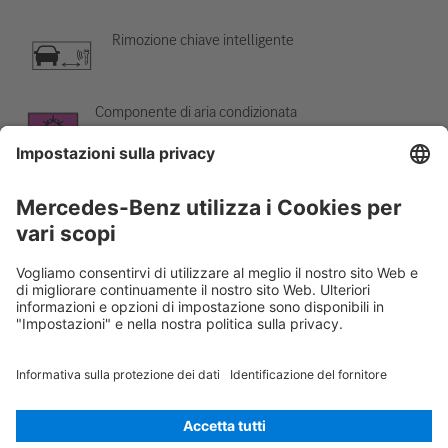
Rimozione chiave intelligente
Componente di aria condizionata
Attenzione; bassa temperatura
Rescue Card Autovettura
Versione 07/2026
02.2
ID-Nr.:
223.131
© 2026
Mercedes-Benz AG