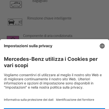
Bagagliaio
Rimozione chiave intelligente
Componente di aria condizionata
Attenzione; bassa temperatura
Rescue Card Autovettura
Versione 07/2026
02.1
ID-Nr.: