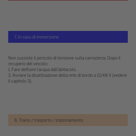
7. In caso di immersione
Non sussiste il pericolo di tensione sulla carrozzeria. Dopo il
recupero del veicolo:
1. Fare defluire l’acqua dall’abitacolo.
2. Avviare la disattivazione della rete di bordo a 12/48 V (vedere
il capitolo 3).
8. Traino / trasporto / stazionamento