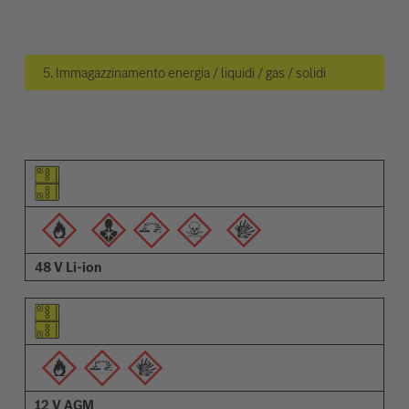
5. Immagazzinamento energia / liquidi / gas / solidi
Pittogramma dell'elemento
Pittogrammi degli avvisi
Descrizione
48 V Li-ion
12 V AGM