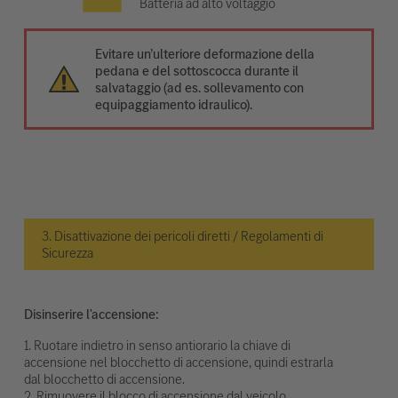
Batteria ad alto voltaggio
Evitare un’ulteriore deformazione della
pedana e del sottoscocca durante il
salvataggio (ad es. sollevamento con
equipaggiamento idraulico).
3. Disattivazione dei pericoli diretti / Regolamenti di
Sicurezza
Disinserire l'accensione:
1. Ruotare indietro in senso antiorario la chiave di
accensione nel blocchetto di accensione, quindi estrarla
dal blocchetto di accensione.
2. Rimuovere il blocco di accensione dal veicolo.