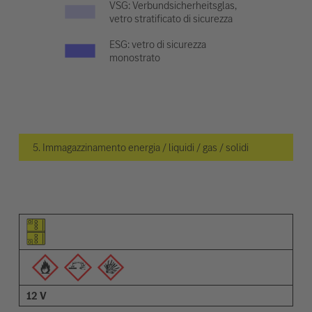
VSG: Verbundsicherheitsglas,
vetro stratificato di sicurezza
ESG: vetro di sicurezza
monostrato
5. Immagazzinamento energia / liquidi / gas / solidi
Pittogramma dell'elemento
Pittogrammi degli avvisi
Descrizione
12 V