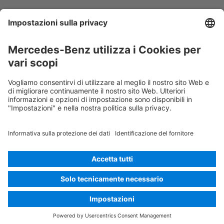
Componente di aria condizionata
Attenzione; bassa temperatura
Rescue Card Van
Versione 07/2026
01.1
ID-Nr.: 447.31X
© 2026
Mercedes-Benz AG
Identificativo fornitore
Impostazioni dei cookie
Cookie
Protezione dei dati
Note legali
Seleziona la lingua