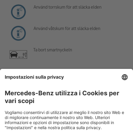
Använd torrskum för att släcka elden
Använd våtskum för att släcka elden
Ta bort smartnyckeln
Luftkonditioneringskomponent
Varning, låg temperatur