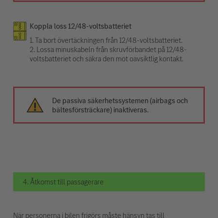
Koppla loss 12/48-voltsbatteriet
1. Ta bort övertäckningen från 12/48-voltsbatteriet.
2. Lossa minuskabeln från skruvförbandet på 12/48-
voltsbatteriet och säkra den mot oavsiktlig kontakt.
De passiva säkerhetssystemen (airbags och
bältesförsträckare) inaktiveras.
4. Åtkomst till passagerare
När personerna i bilen frigörs måste hänsyn tas till