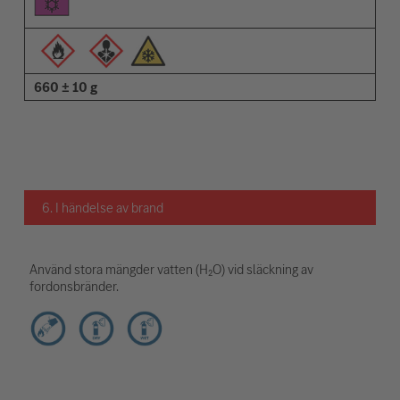
660 ± 10 g
6. I händelse av brand
Använd stora mängder vatten (H₂O) vid släckning av
fordonsbränder.