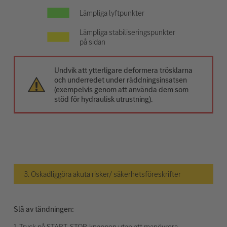
Lämpliga lyftpunkter
Lämpliga stabiliseringspunkter
på sidan
Undvik att ytterligare deformera trösklarna
och underredet under räddningsinsatsen
(exempelvis genom att använda dem som
stöd för hydraulisk utrustning).
3. Oskadliggöra akuta risker/ säkerhetsföreskrifter
Slå av tändningen:
1. Tryck på START-STOP-knappen utan att manövrera