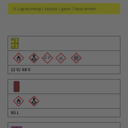
5. Lagrad energi / vätskor / gaser / fasta ämnen
Piktogram för objektet
Piktogram för varningarna
Beskrivning
12 V/ 48 V
85 L