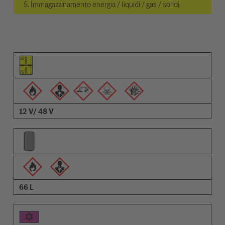
5. Immagazzinamento energia / liquidi / gas / solidi
Pittogramma dell'elemento
Pittogrammi degli avvisi
Descrizione
12 V/ 48 V
66 L