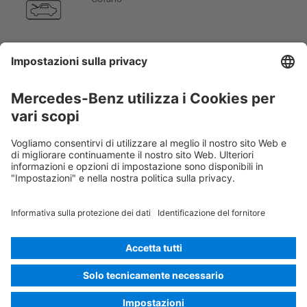
Bagagliaio
Rimozione chiave intelligente
Rescue Card Van
Versione 07/2026
02.2
ID-Nr.: 420.63
© 2026
Mercedes-Benz AG
Identificativo fornitore
Impostazioni dei cookie
Cookie
Protezione dei dati
Note legali