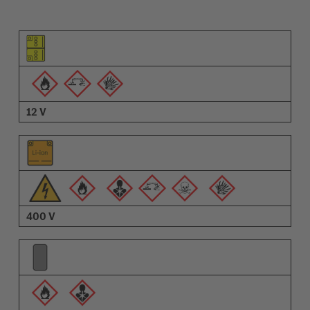
Piktogram för objektet
Piktogram för varningarna
Beskrivning
12 V
400 V