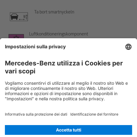
Ta bort smartnyckeln
Luftkonditioneringskomponent
Varning, låg temperatur
Rescue Card Autovettura
Versione 07/2026
01.8
ID-Nr.:
206.209
© 2026
Mercedes-Benz AG