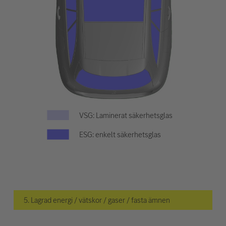
VSG: Laminerat säkerhetsglas
ESG: enkelt säkerhetsglas
5. Lagrad energi / vätskor / gaser / fasta ämnen