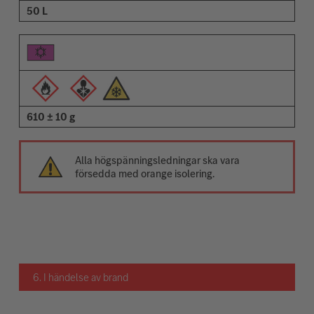
50 L
610 ± 10 g
Alla högspänningsledningar ska vara
försedda med orange isolering.
6. I händelse av brand