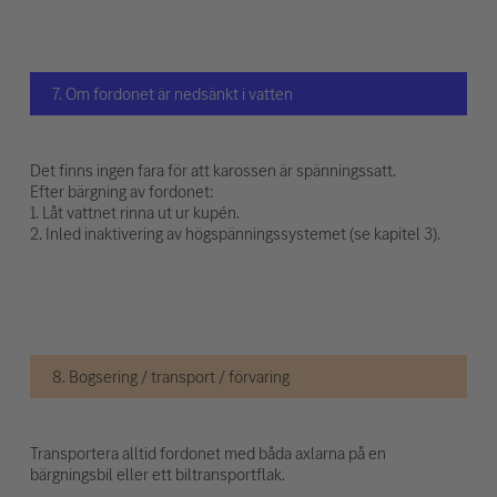
7. Om fordonet är nedsänkt i vatten
Det finns ingen fara för att karossen är spänningssatt.
Efter bärgning av fordonet:
1. Låt vattnet rinna ut ur kupén.
2. Inled inaktivering av högspänningssystemet (se kapitel 3).
8. Bogsering / transport / förvaring
Transportera alltid fordonet med båda axlarna på en
bärgningsbil eller ett biltransportflak.