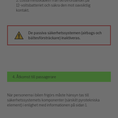
2. Lossa minuskabeln från skruvförbandet på
12-voltsbatteriet och säkra den mot oavsiktlig
kontakt.
De passiva säkerhetssystemen (airbags och
bältesförsträckare) inaktiveras.
4. Åtkomst till passagerare
När personerna i bilen frigörs måste hänsyn tas till
säkerhetssystemets komponenter (särskilt pyrotekniska
element) i enlighet med informationen på sidan 1.