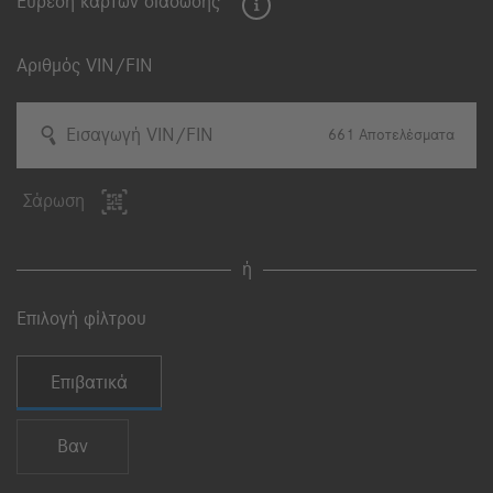
Εύρεση καρτών διάσωσης
Αριθμός VIN/FIN
Εισαγωγή VIN/FIN
661
Αποτελέσματα
Σάρωση
ή
Επιλογή φίλτρου
Επιλογή είδους οχήματος
Επιβατικά
Βαν