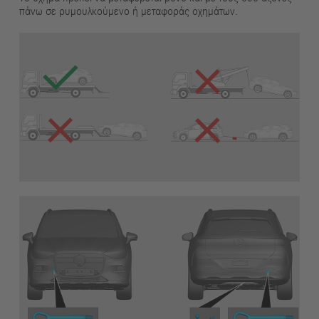
πάνω σε ρυμουλκούμενο ή μεταφοράς οχημάτων.