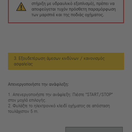
στήριξη με υδραυλικό εξοπλισμό), πρέπει να
αποφεύγεται τυχόν πρόσθετη παραμόρφωση
των μαρσπιέ και της ποδιάς οχήματος.
3. Εξουδετέρωση άμεσων κινδύνων / κανονισμός
ασφαλείας
Απενεργοποιήστε την ανάφλεξη:
1. Απενεργοποιήστε την ανάφλεξη: Πιέστε "START/STOP"
στον μοχλό επιλογής.
2. Φυλάξτε το ηλεκτρονικό κλειδί οχήματος σε απόσταση
τουλάχιστον 5 m.