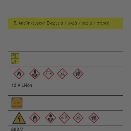
5. Αποθηκευμένη Ενέργεια / υγρά / αέρια / στερεά
Εικονόγραμμα του στοιχείου
Εικονογράμματα των προειδοποιήσεων
Περιγραφή
12 V Li-ion
800 V