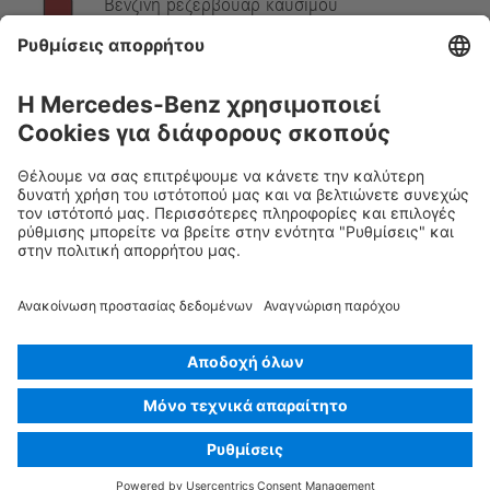
Βενζίνη pεζερβουάρ καυσίμου
Υπόδειξη:
Λεπτομερείς πληροφορίες δίνονται στον
οδηγό
διάσωσης
.
Rescue Card Επιβατικά
Έκδοση 07/2026
03.0
ID-Nr.: 217.4
© 2026
Mercedes-Benz AG
Προσδιορισμός παρόχου
Ρυθμίσεις cookies
Cookies
Προστασία δεδομένων
Νομική γνωστοποίηση
Επιλογή γλώσσας