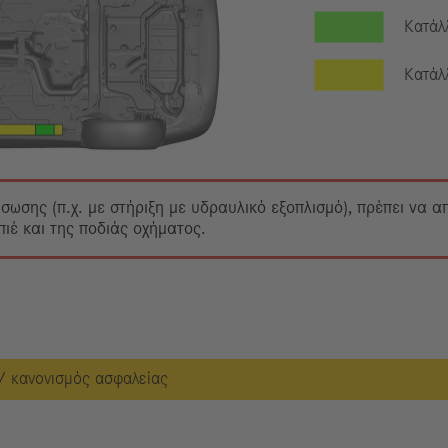
Κατάλ
Κατάλ
άσωσης (π.χ. με στήριξη με υδραυλικό εξοπλισμό), πρέπει να 
έ και της ποδιάς οχήματος.
/ κανονισμός ασφαλείας