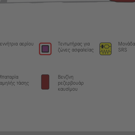
εννήτρια αερίου
Τεντωτήρας για
Μονάδα
ζώνες ασφαλείας
SRS
Μπαταρία
Βενζίνη
αμηλής τάσης
pεζερβουάρ
καυσίμου