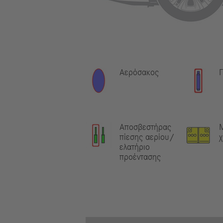
Αερόσακος
Γ
Αποσβεστήρας
πίεσης αερίου/
χ
ελατήριο
προέντασης