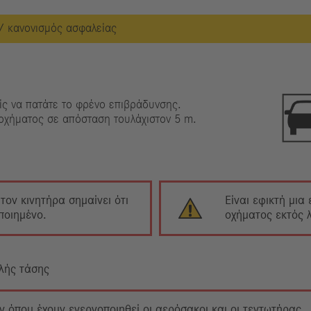
/ κανονισμός ασφαλείας
ίς να πατάτε το φρένο επιβράδυνσης.
 οχήματος σε απόσταση τουλάχιστον 5 m.
ον κινητήρα σημαίνει ότι
Είναι εφικτή μια
ποιημένο.
οχήματος εκτός λ
λής τάσης
 όπου έχουν ενεργοποιηθεί οι αερόσακοι και οι τεντωτήρας