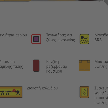
εννήτρια αερίου
Τεντωτήρας για
Μονάδα
ζώνες ασφαλείας
SRS
Μπαταρία
Βενζίνη
Μπαταρ
αμηλής τάσης
pεζερβουάρ
υψηλής
καυσίμου
Διακοπή καλωδίου
Συσκευ
χαμηλής
αποσύν
υψηλής