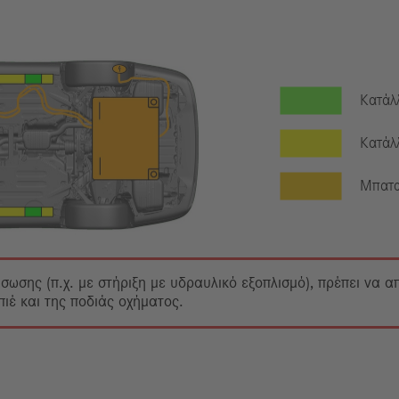
Κατάλ
Κατάλ
Μπατα
άσωσης (π.χ. με στήριξη με υδραυλικό εξοπλισμό), πρέπει να 
έ και της ποδιάς οχήματος.