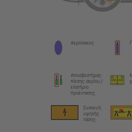
Αερόσακος
Γ
Αποσβεστήρας
πίεσης αερίου/
χ
ελατήριο
προέντασης
Συσκευή
υψηλής
τάσης