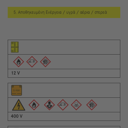
5. Αποθηκευμένη Ενέργεια / υγρά / αέρια / στερεά
Εικονόγραμμα του στοιχείου
Εικονογράμματα των προειδοποιήσεων
Περιγραφή
12 V
400 V