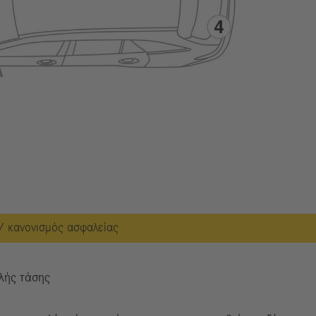
/ κανονισμός ασφαλείας
λής τάσης