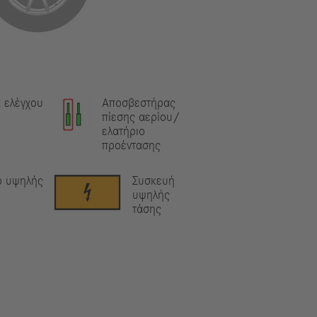
 ελέγχου
Αποσβεστήρας
πίεσης αερίου/
ελατήριο
προέντασης
ο υψηλής
Συσκευή
υψηλής
τάσης