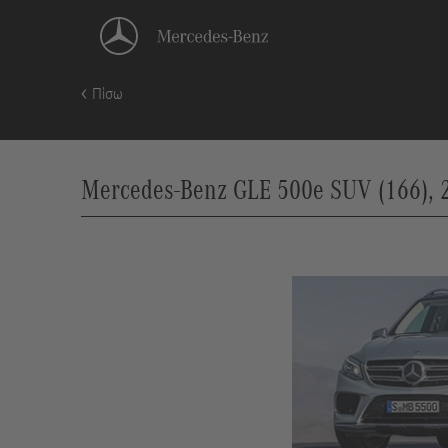
Πίσω
Mercedes-Benz GLE 500e SUV (166), 