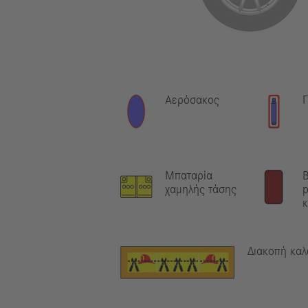
Αερόσακος
Γ
Μπαταρία
Β
χαμηλής τάσης
Διακοπή καλ