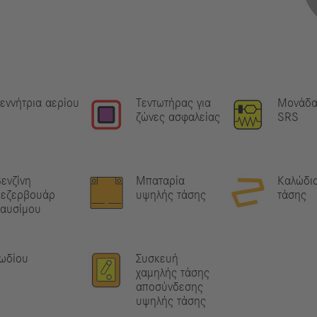
εννήτρια αερίου
Τεντωτήρας για
Μονάδα
ζώνες ασφαλείας
SRS
ενζίνη
Μπαταρία
Καλώδι
pεζερβουάρ
υψηλής τάσης
τάσης
καυσίμου
ωδίου
Συσκευή
χαμηλής τάσης
αποσύνδεσης
υψηλής τάσης